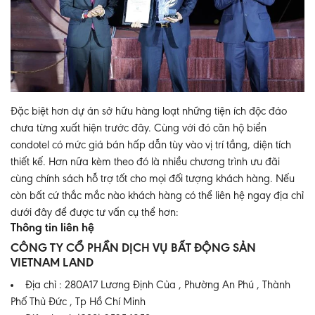
Đặc biệt hơn dự án sở hữu hàng loạt những tiện ích độc đáo
chưa từng xuất hiện trước đây. Cùng với đó căn hộ biển
condotel có mức giá bán hấp dẫn tùy vào vị trí tầng, diện tích
thiết kế. Hơn nữa kèm theo đó là nhiều chương trình ưu đãi
cùng chính sách hỗ trợ tốt cho mọi đối tượng khách hàng. Nếu
còn bất cứ thắc mắc nào khách hàng có thể liên hệ ngay địa chỉ
dưới đây để được tư vấn cụ thể hơn:
Thông tin liên hệ
CÔNG TY CỔ PHẦN DỊCH VỤ BẤT ĐỘNG SẢN
VIETNAM LAND
Địa chỉ : 280A17 Lương Định Của , Phường An Phú , Thành
Phố Thủ Đức , Tp Hồ Chí Minh