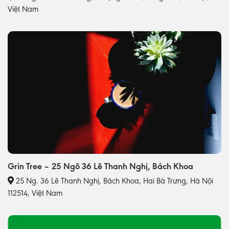
Việt Nam
Grin Tree – 25 Ngõ 36 Lê Thanh Nghị, Bách Khoa
25 Ng. 36 Lê Thanh Nghị, Bách Khoa, Hai Bà Trưng, Hà Nội
112514, Việt Nam