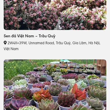
Sen đá Việt Nam – Trâu Quỳ
2W4X+39W, Unnamed Road, Trâu Quỳ, Gia Lâm, Hà Nội,
Việt Nam