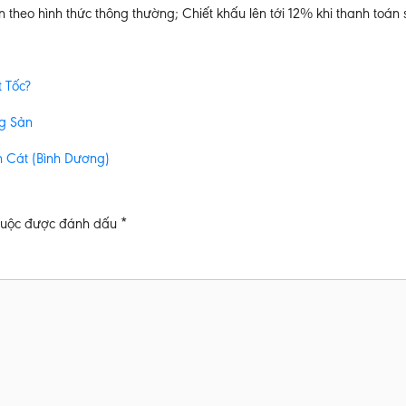
theo hình thức thông thường; Chiết khấu lên tới 12% khi thanh toán
 Tốc?
ng Sản
n Cát (Bình Dương)
buộc được đánh dấu
*