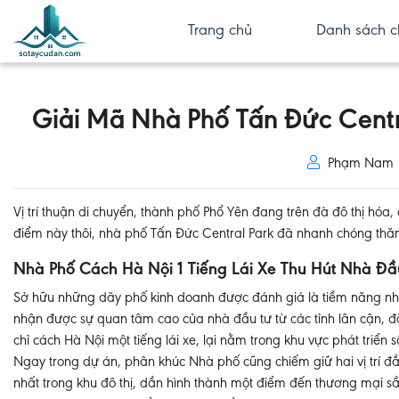
Trang chủ
Danh sách c
Giải Mã Nhà Phố Tấn Đức Centr
Phạm Nam
Vị trí thuận di chuyển, thành phố Phổ Yên đang trên đà đô thị hó
điểm này thôi, nhà phố Tấn Đức Central Park đã nhanh chóng thăn
Nhà Phố Cách Hà Nội 1 Tiếng Lái Xe Thu Hút Nhà Đầ
Sở hữu những dãy phố kinh doanh được đánh giá là tiềm năng nh
nhận được sự quan tâm cao của nhà đầu tư từ các tỉnh lân cận, đặc 
chỉ cách Hà Nội một tiếng lái xe, lại nằm trong khu vực phát tri
Ngay trong dự án, phân khúc Nhà phố cũng chiếm giữ hai vị trí đắ
nhất trong khu đô thị, dần hình thành một điểm đến thương mại sầ