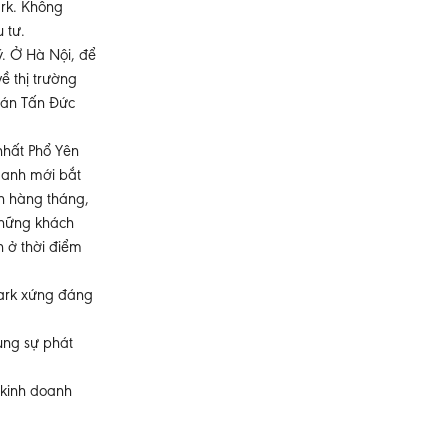
ark. Không
 tư.
ý. Ở Hà Nội, để
ề thị trường
ự án Tấn Đức
 nhất Phổ Yên
, anh mới bắt
nh hàng tháng,
những khách
 ở thời điểm
Park xứng đáng
ùng sự phát
 kinh doanh