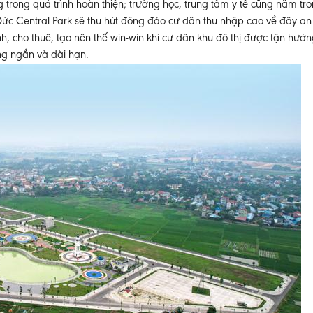
ng trong quá trình hoàn thiện; trường học, trung tâm y tế cũng nằm tr
ức Central Park sẽ thu hút đông đảo cư dân thu nhập cao về đây an 
 cho thuê, tạo nên thế win-win khi cư dân khu đô thị được tận hưởn
ong ngắn và dài hạn.