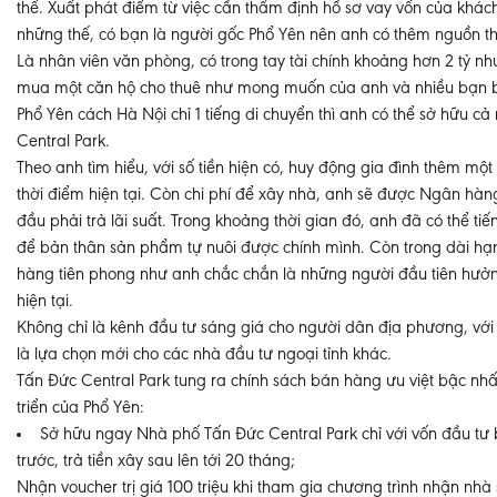
thế. Xuất phát điểm từ việc cần thẩm định hồ sơ vay vốn của khá
những thế, có bạn là người gốc Phổ Yên nên anh có thêm nguồn thô
Là nhân viên văn phòng, có trong tay tài chính khoảng hơn 2 tỷ 
mua một căn hộ cho thuê như mong muốn của anh và nhiều bạn bè
Phổ Yên cách Hà Nội chỉ 1 tiếng di chuyển thì anh có thể sở hữu cả
Central Park.
Theo anh tìm hiểu, với số tiền hiện có, huy động gia đình thêm một
thời điểm hiện tại. Còn chi phí để xây nhà, anh sẽ được Ngân hàn
đầu phải trả lãi suất. Trong khoảng thời gian đó, anh đã có thể t
để bản thân sản phẩm tự nuôi được chính mình. Còn trong dài hạn
hàng tiên phong như anh chắc chắn là những người đầu tiên hưởn
hiện tại.
Không chỉ là kênh đầu tư sáng giá cho người dân địa phương, với 
là lựa chọn mới cho các nhà đầu tư ngoại tỉnh khác.
Tấn Đức Central Park tung ra chính sách bán hàng ưu việt bậc nhấ
triển của Phổ Yên:
Sở hữu ngay Nhà phố Tấn Đức Central Park chỉ với vốn đầu tư 
trước, trả tiền xây sau lên tới 20 tháng;
Nhận voucher trị giá 100 triệu khi tham gia chương trình nhận nhà