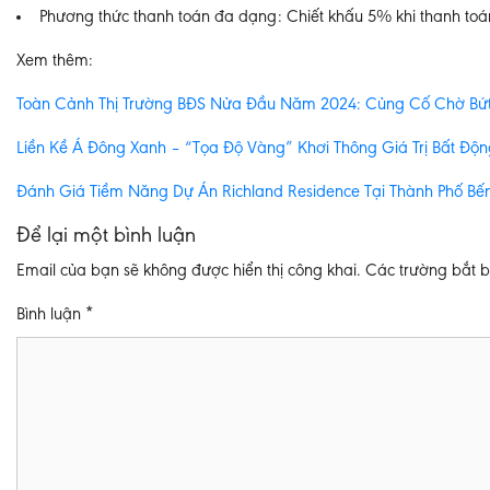
Phương thức thanh toán đa dạng: Chiết khấu 5% khi thanh toán 
Xem thêm:
Toàn Cảnh Thị Trường BĐS Nửa Đầu Năm 2024: Củng Cố Chờ Bứt
Liền Kề Á Đông Xanh – “Tọa Độ Vàng” Khơi Thông Giá Trị Bất Độ
Đánh Giá Tiềm Năng Dự Án Richland Residence Tại Thành Phố Bế
Để lại một bình luận
Email của bạn sẽ không được hiển thị công khai.
Các trường bắt 
Bình luận
*