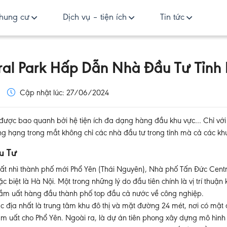
hung cư
Dịch vụ – tiện ích
Tin tức
al Park Hấp Dẫn Nhà Đầu Tư Tỉnh
Cập nhật lúc: 27/06/2024
a, được bao quanh bởi hệ tiện ích đa dạng hàng đầu khu vực… Chỉ với
g hạng trong mắt không chỉ các nhà đầu tư trong tỉnh mà cả các khu
u Tư
ất nhì thành phố mới Phổ Yên (Thái Nguyên), Nhà phố Tấn Đức Cent
biệt là Hà Nội. Một trong những lý do đầu tiên chính là vị trí thuận 
ển sầm uất hàng đầu thành phố top đầu cả nước về công nghiệp.
c địa nhất là trung tâm khu đô thị và mặt đường 24 mét, nơi có mật 
m uất cho Phổ Yên. Ngoài ra, là dự án tiên phong xây dựng mô hình 