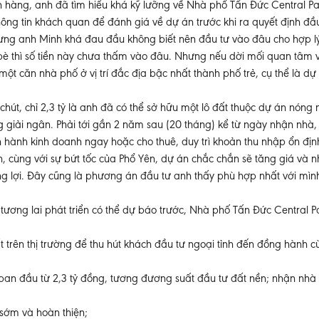
ch hàng, anh đã tìm hiểu khá kỹ lưỡng về Nhà phố Tấn Đức Central P
ng tin khách quan để đánh giá về dự án trước khi ra quyết định đầu
nhưng anh Minh khá đau đầu không biết nên đầu tư vào đâu cho hợp l
 thì số tiền này chưa thấm vào đâu. Nhưng nếu dời mối quan tâm v
 một căn nhà phố ở vị trí đắc địa bậc nhất thành phố trẻ, cụ thể là d
 chút, chỉ 2,3 tỷ là anh đã có thể sở hữu một lô đất thuộc dự án nóng
g giải ngân. Phải tới gần 2 năm sau (20 tháng) kể từ ngày nhận nhà
iến hành kinh doanh ngay hoặc cho thuê, duy trì khoản thu nhập ổn đị
, cùng với sự bứt tốc của Phổ Yên, dự án chắc chắn sẽ tăng giá và 
g lợi. Đây cũng là phương án đầu tư anh thấy phù hợp nhất với mình
tương lai phát triển có thể dự báo trước, Nhà phố Tấn Đức Central 
t trên thị trường để thu hút khách đầu tư ngoại tỉnh đến đồng hành c
ban đầu từ 2,3 tỷ đồng, tương đương suất đầu tư đất nền; nhận nhà
 sớm và hoàn thiện;