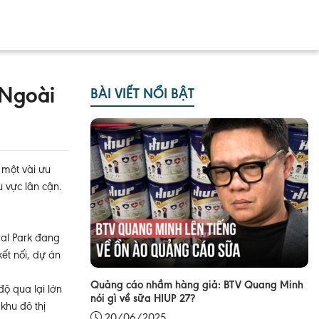
 Ngoài
BÀI VIẾT NỔI BẬT
 một vài ưu
 vực lân cận.
ral Park đang
kết nối, dự án
Quảng cáo nhầm hàng giả: BTV Quang Minh
độ qua lại lớn
nói gì về sữa HIUP 27?
khu đô thị
20/06/2025