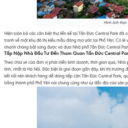
Hình ảnh thực 
Hiện toàn bộ các căn biệt thự liền kề tại Tấn Đức Central Park đã
tranh về một khu đô thị kiểu mẫu đáng mơ ước tại Phổ Yên. Có lẽ v
nhanh chóng bắt sóng được và đưa Nhà phố Tấn Đức Central Pa
Tấp Nập Nhà Đầu Tư Đến Tham Quan Tấn Đức Central Pa
Theo chia sẻ của đơn vị phát triển kinh doanh, thời gian qua, Nh
tỉnh, nhất là Hà Nội. Đặc biệt là giai đoạn gần đây, khi thị trường
kết nối nên khách hàng dễ dàng tiếp cận Tấn Đức Central Park, q
bằng thành phố Phổ Yên nói chung cũng như sự đắc địa của sản p