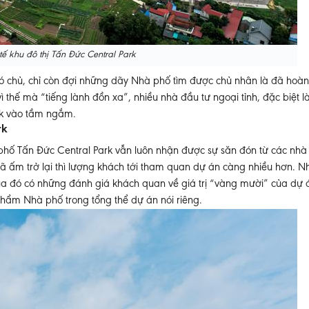
tế khu đô thị Tấn Đức Central Park
 có chủ, chỉ còn đợi những dãy Nhà phố tìm được chủ nhân là đã hoàn
ì thế mà “tiếng lành đồn xa”, nhiều nhà đầu tư ngoại tỉnh, đặc biệt 
rk vào tầm ngắm.
rk
à phố Tấn Đức Central Park vẫn luôn nhận được sự săn đón từ các nhà
 đã ấm trở lại thì lượng khách tới tham quan dự án càng nhiều hơn. Nhờ
ua đó có những đánh giá khách quan về giá trị “vàng mười” của dự 
hẩm Nhà phố trong tổng thể dự án nói riêng.