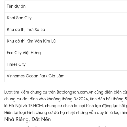
Tên dự án
Khai Sơn City
Khu đô thị mới Xa La
Khu đô thị Kim Văn Kim Lũ
Eco City Việt Hưng
Times City
Vinhomes Ocean Park Gia Lâm
Lượt tìm kiếm chung cư trên Batdongsan.com.vn cũng diến biến cùn
chung cư đạt đỉnh vào khoảng tháng 3/2024, tính đến hết tháng 5 
là Hà Nội và TP.HCM, chung cư chính là loại hình tạo động lực hồ
Hiện tại loại hình chung cư đã hạ nhiệt nhưng vẫn duy trì là loại hì
Nhà Riêng, Đất Nền