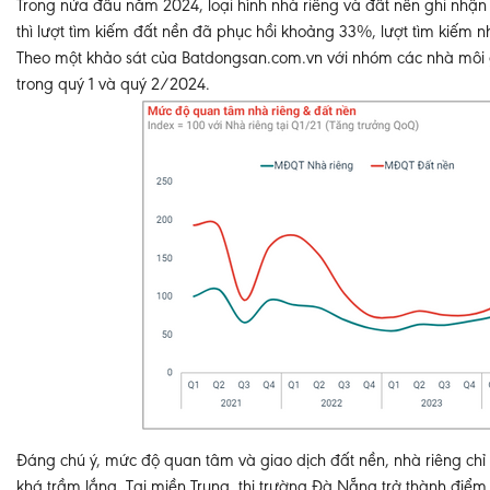
Trong nửa đầu năm 2024, loại hình nhà riêng và đất nền ghi nhận 
thì lượt tìm kiếm đất nền đã phục hồi khoảng 33%, lượt tìm kiếm 
Theo một khảo sát của Batdongsan.com.vn với nhóm các nhà môi gi
trong quý 1 và quý 2/2024.
Đáng chú ý, mức độ quan tâm và giao dịch đất nền, nhà riêng chỉ c
khá trầm lắng. Tại miền Trung, thị trường Đà Nẵng trở thành điểm 