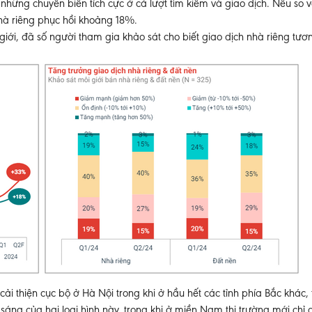
những chuyển biến tích cực ở cả lượt tìm kiếm và giao dịch. Nếu so 
nhà riêng phục hồi khoảng 18%.
ới, đã số người tham gia khảo sát cho biết giao dịch nhà riêng tươn
ải thiện cục bộ ở Hà Nội trong khi ở hầu hết các tỉnh phía Bắc khác, 
sáng của hai loại hình này, trong khi ở miền Nam thị trường mới chỉ d