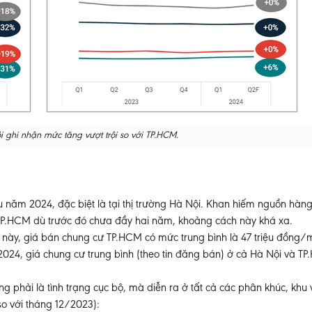
 ghi nhận mức tăng vượt trội so với TP.HCM.
u năm 2024, đặc biệt là tại thị trường Hà Nội. Khan hiếm nguồn hàn
 TP.HCM dù trước đó chưa đầy hai năm, khoảng cách này khá xa.
ểm này, giá bán chung cư TP.HCM có mức trung bình là 47 triệu đồng/
024, giá chung cư trung bình (theo tin đăng bán) ở cả Hà Nội và T
ng phải là tình trạng cục bộ, mà diễn ra ở tất cả các phân khúc, khu
so với tháng 12/2023):