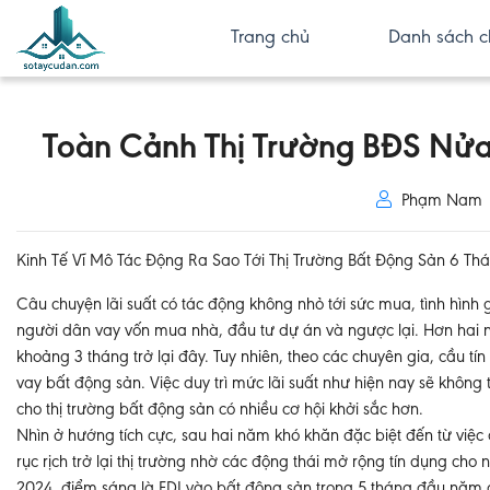
Trang chủ
Danh sách c
Toàn Cảnh Thị Trường BĐS Nử
Phạm Nam
Kinh Tế Vĩ Mô Tác Động Ra Sao Tới Thị Trường Bất Động Sản 6 
Câu chuyện lãi suất có tác động không nhỏ tới sức mua, tình hình 
người dân vay vốn mua nhà, đầu tư dự án và ngược lại. Hơn hai nă
khoảng 3 tháng trở lại đây. Tuy nhiên, theo các chuyên gia, cầu tín
vay bất động sản. Việc duy trì mức lãi suất như hiện nay sẽ khôn
cho thị trường bất động sản có nhiều cơ hội khởi sắc hơn.
Nhìn ở hướng tích cực, sau hai năm khó khăn đặc biệt đến từ việc
rục rịch trở lại thị trường nhờ các động thái mở rộng tín dụng c
2024, điểm sáng là FDI vào bất động sản trong 5 tháng đầu năm