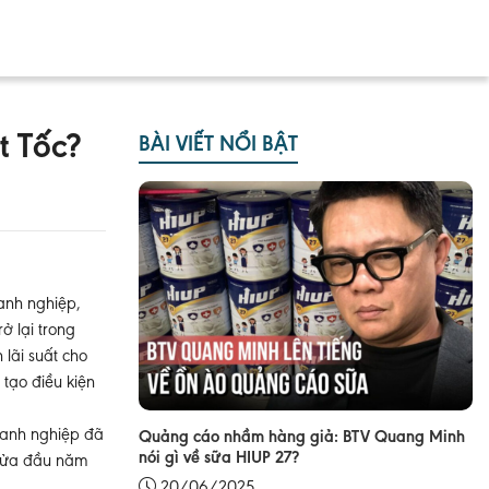
 Tốc?
BÀI VIẾT NỔI BẬT
oanh nghiệp,
ở lại trong
 lãi suất cho
 tạo điều kiện
doanh nghiệp đã
Quảng cáo nhầm hàng giả: BTV Quang Minh
nói gì về sữa HIUP 27?
g nửa đầu năm
20/06/2025