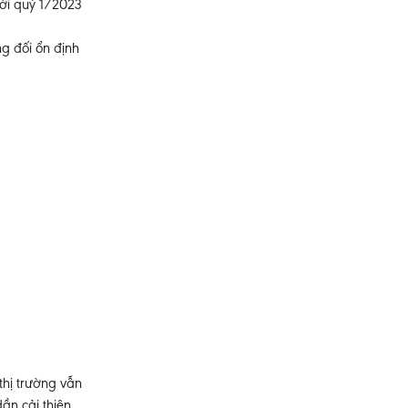
với quý 1/2023
g đối ổn định
thị trường vẫn
ần cải thiện