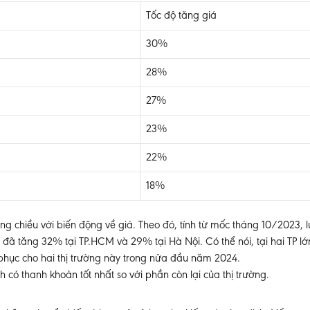
Tốc độ tăng giá
30%
28%
27%
23%
22%
18%
g chiều với biến động về giá. Theo đó, tính từ mốc tháng 10/2023, l
đã tăng 32% tại TP.HCM và 29% tại Hà Nội. Có thể nói, tại hai TP l
i phục cho hai thị trường này trong nửa đầu năm 2024.
nh có thanh khoản tốt nhất so với phần còn lại của thị trường.