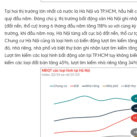
Tại hai thị trường lớn nhất cả nước là Hà Nội và TP.HCM, hầu hết c
quý đầu năm. Đáng chú ý, thị trường bất động sản Hà Nội ghi nhận
(đất nền, thổ cư) trong 6 tháng đầu năm tăng 118% so với cùng kỳ 
trường, khi đầu năm nay, Hà Nội từng sốt cục bộ đất nền, thổ cư t
Chung cư Hà Nội cũng là loại hình có biến động lượt tìm kiếm tă
đó, nhà riêng, nhà phố và biệt thự bán ghi nhận lượt tìm kiếm tă
Lượt tìm kiếm các loại hình bất động sản tại TP.HCM tuy không b
kiếm các loại đất bán tăng 45%, lượt tìm kiếm nhà riêng tăng 34%