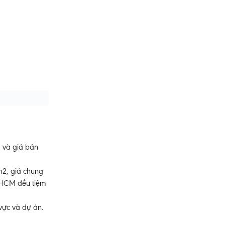
g và giá bán
m2, giá chung
P.HCM đều tiệm
 vực và dự án.