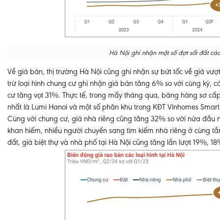
Hà Nội ghi nhận một số đợt sốt đất c
Về giá bán, thị trường Hà Nội cũng ghi nhận sự bứt tốc về giá vượ
trừ loại hình chung cư ghi nhận giá bán tăng 6% so với cùng kỳ, cá
cư tăng vọt 31%. Thực tế, trong mấy tháng qua, bảng hàng sơ cấp
nhất là Lumi Hanoi và một số phân khu trong KĐT Vinhomes Smart
Cùng với chung cư, giá nhà riêng cũng tăng 32% so với nửa đầu
khan hiếm, nhiều người chuyển sang tìm kiếm nhà riêng ở cùng tầ
đất, giá biệt thự và nhà phố tại Hà Nội cũng tăng lần lượt 19%, 1