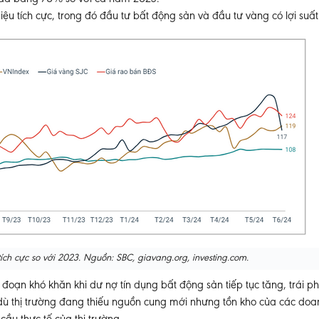
u tích cực, trong đó đầu tư bất động sản và đầu tư vàng có lợi suất
ch cực so với 2023. Nguồn: SBC, giavang.org, investing.com.
đoạn khó khăn khi dư nợ tín dụng bất động sản tiếp tục tăng, trái p
là dù thị trường đang thiếu nguồn cung mới nhưng tồn kho của các do