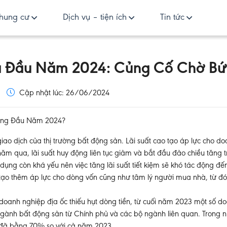
hung cư
Dịch vụ – tiện ích
Tin tức
a Đầu Năm 2024: Củng Cố Chờ Bứt
Cập nhật lúc: 26/06/2024
Tháng Đầu Năm 2024?
giao dịch của thị trường bất động sản. Lãi suất cao tạo áp lực cho d
m qua, lãi suất huy động liên tục giảm và bắt đầu đảo chiều tăng tr
 dụng còn khá yếu nên việc tăng lãi suất tiết kiệm sẽ khó tác động đến
g tạo thêm áp lực cho dòng vốn cũng như tâm lý người mua nhà, từ đó
 doanh nghiệp địa ốc thiếu hụt dòng tiền, từ cuối năm 2023 một số 
ho ngành bất động sản từ Chính phủ và các bộ ngành liên quan. Tron
 đã bằng 70% so với cả năm 2023.