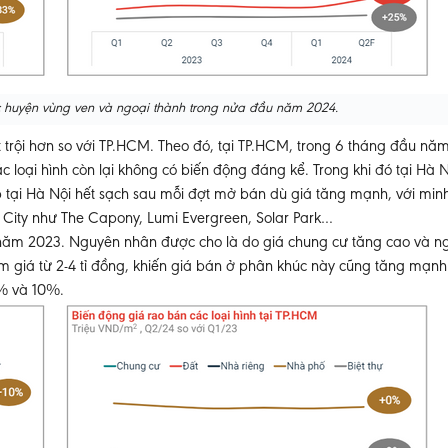
ác huyện vùng ven và ngoại thành trong nửa đầu năm 2024.
t trội hơn so với TP.HCM. Theo đó, tại TP.HCM, trong 6 tháng đầu nă
c loại hình còn lại không có biến động đáng kể. Trong khi đó tại Hà 
 tại Hà Nội hết sạch sau mỗi đợt mở bán dù giá tăng mạnh, với min
 City như The Capony, Lumi Evergreen, Solar Park…
 năm 2023. Nguyên nhân được cho là do giá chung cư tăng cao và 
m giá từ 2-4 tỉ đồng, khiến giá bán ở phân khúc này cũng tăng mạnh
8% và 10%.