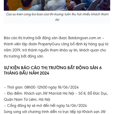
Cac-su-kien-cong-bo-bao-cao-thi-truong
luôn thu hút nhiều khách tham
dự
Báo cáo thị trường bất động sản được Batdongsan.com.vn –
thành viên tập đoàn PropertyGuru công bố định kỳ hàng quý từ
năm 2019, trở thành nguồn tham khảo uy tín, khách quan cho
thị trường bất động sản.
SỰ KIỆN BÁO CÁO THỊ TRƯỜNG BẤT ĐỘNG SẢN 6
THÁNG ĐẦU NĂM 2024
– Thời gian: 08h00 -12h00 ngày 18/06/2024
– Địa điểm: Khách sạn JW Marriott Hà Nội – Số 8, Đỗ Đức Dục,
Quận Nam Từ Liêm, Hà Nội
– Cổng đăng ký sẽ mở đến hết ngày 14/06/2024
Song song với chương trình diễn ra trực tiếp tại Khách sạn JW