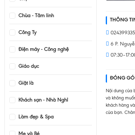
Chùa - Tâm linh
THÔNG T
Công Ty
024399335
6 P. Nguyễ
Điện máy - Công nghệ
07:30–17:0
Giáo dục
ĐÓNG GÓ
Giặt là
Nội dung của b
và không muốn 
Khách sạn - Nhà Nghỉ
khách hàng và 
của bạn. Chân
Làm đẹp & Spa
Mẹ và Bé