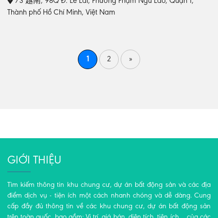
/3 越南, 98Q Đ. Lê Lai, Phường Phạm Ngũ Lão, Quận 1,
Thành phố Hồ Chí Minh, Việt Nam
1
2
»
GIỚI THIỆU
Tìm kiếm thông tin khu chung cư, dự án bất động sản và các địa
điểm dịch vụ - tiện ích một cách nhanh chóng và dễ dàng. Cung
cấp đầy đủ thông tin về các khu chung cư, dự án bất động sản
trên toàn quốc, bao gồm: Vị trí, giá bán, diện tích, tiện ích,... của các