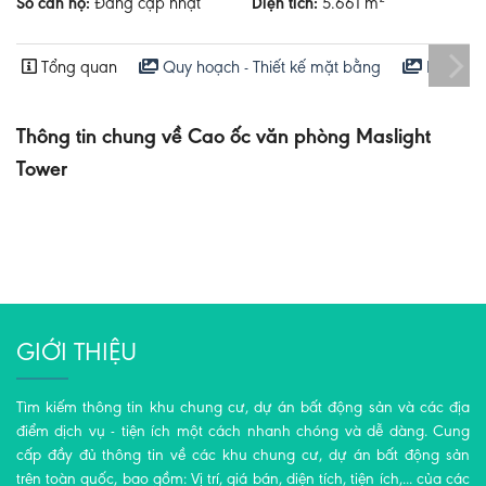
Số căn hộ:
Đang cập nhật
Diện tích:
5.661 m²
Tổng quan
Quy hoạch - Thiết kế mặt bằng
Hoạt độ
Thông tin chung về Cao ốc văn phòng Maslight
Tower
GIỚI THIỆU
Tìm kiếm thông tin khu chung cư, dự án bất động sản và các địa
điểm dịch vụ - tiện ích một cách nhanh chóng và dễ dàng. Cung
cấp đầy đủ thông tin về các khu chung cư, dự án bất động sản
trên toàn quốc, bao gồm: Vị trí, giá bán, diện tích, tiện ích,... của các