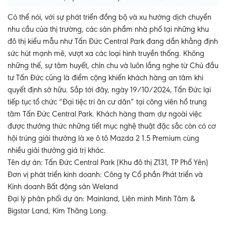
Có thể nói, với sự phát triển đồng bộ và xu hướng dịch chuyển
nhu cầu của thị trường, các sản phẩm nhà phố tại những khu
đô thị kiểu mẫu như Tấn Đức Central Park đang dần khẳng định
sức hút mạnh mẽ, vượt xa các loại hình truyền thống. Không
những thế, sự tâm huyết, chỉn chu và luôn lắng nghe từ Chủ đầu
tư Tấn Đức cũng là điểm cộng khiến khách hàng an tâm khi
quyết định sở hữu. Sắp tới đây, ngày 19/10/2024, Tấn Đức lại
tiếp tục tổ chức “Đại tiệc tri ân cư dân” tại công viên hồ trung
tâm Tấn Đức Central Park. Khách hàng tham dự ngoài việc
được thưởng thức những tiết mục nghệ thuật đặc sắc còn có cơ
hội trúng giải thưởng là xe ô tô Mazda 2 1.5 Premium cùng
nhiều giải thưởng giá trị khác.
Tên dự án: Tấn Đức Central Park (Khu đô thị Z131, TP Phổ Yên)
Đơn vị phát triển kinh doanh: Công ty Cổ phần Phát triển và
Kinh doanh Bất động sản Weland
Đại lý phân phối dự án: Mainland, Liên minh Minh Tâm &
Bigstar Land, Kim Thăng Long.