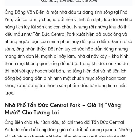
Khu đô thị Tấn Đức Central Park
Ông Đặng Văn Biền là một nhà đầu tư đang sinh sống tại Phổ
Yên, vốn có tâm lý chuộng đất nền vì tính ổn định, lâu dài và khả
năng tích lũy tài sản cho con cháu. Nhưng rồi những khu đô thị
kiểu mẫu như Tấn Đức Central Park xuất hiện đã buộc ông và
những người bạn của mình phải thay đổi quan điểm. Đem ra so
sánh, ông nhận thấy: Đất nền tuy có sức hấp dẫn riêng nhưng
mang tính đơn lẻ, mạnh ai nấy làm, nhà ai nấy xây – khó hình
thành một không gian sống đồng bộ. Trong khi đó, các khu đô
thị mới với quy hoạch bài bản, hạ tầng hiện đại và hệ tiện ích
đồng bộ đang dần định hình một chuẩn mực sống hoàn toàn
khác, xứng đáng trở thành sản phẩm đầu tư mang tính chiến
lược.
Nhà Phố Tấn Đức Central Park – Giá Trị “Vàng
Mười” Cho Tương Lai
Ông Biền chia sẻ: “Ban đầu, tôi chỉ theo dõi Tấn Đức Central
Park để nắm bắt nhịp tăng giá của đất nền xung quanh. Nhưng