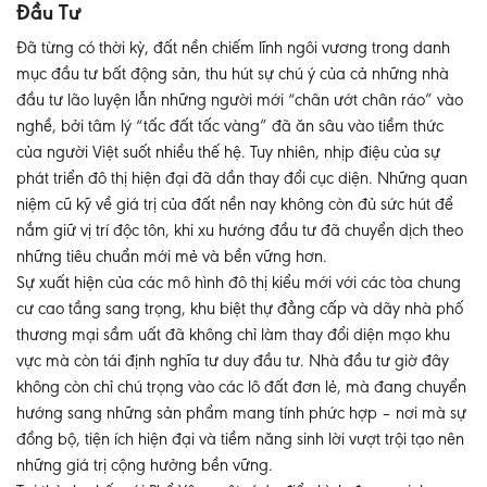
Đầu Tư
Đã từng có thời kỳ, đất nền chiếm lĩnh ngôi vương trong danh
mục đầu tư bất động sản, thu hút sự chú ý của cả những nhà
đầu tư lão luyện lẫn những người mới “chân ướt chân ráo” vào
nghề, bởi tâm lý “tấc đất tấc vàng” đã ăn sâu vào tiềm thức
của người Việt suốt nhiều thế hệ. Tuy nhiên, nhịp điệu của sự
phát triển đô thị hiện đại đã dần thay đổi cục diện. Những quan
niệm cũ kỹ về giá trị của đất nền nay không còn đủ sức hút để
nắm giữ vị trí độc tôn, khi xu hướng đầu tư đã chuyển dịch theo
những tiêu chuẩn mới mẻ và bền vững hơn.
Sự xuất hiện của các mô hình đô thị kiểu mới với các tòa chung
cư cao tầng sang trọng, khu biệt thự đẳng cấp và dãy nhà phố
thương mại sầm uất đã không chỉ làm thay đổi diện mạo khu
vực mà còn tái định nghĩa tư duy đầu tư. Nhà đầu tư giờ đây
không còn chỉ chú trọng vào các lô đất đơn lẻ, mà đang chuyển
hướng sang những sản phẩm mang tính phức hợp – nơi mà sự
đồng bộ, tiện ích hiện đại và tiềm năng sinh lời vượt trội tạo nên
những giá trị cộng hưởng bền vững.