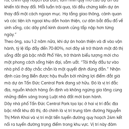
rồi, chính quy hoạch bài bản, tầm nhìn quy mô của dự án đã
khiến tôi thay đổi. Mỗi tuần trôi qua, tôi đều chứng kiến dự án
thay đổi một cách ngoạn mục. Hạ tầng giao thông, cảnh quan
và các tiện ích ngoại khu dần hoàn thiện, cư dân bắt đầu đổ về
sinh sống, các dãy phố kinh doanh cũng tấp nập hơn từng
ngày.”
Theo ông, sau 1-2 năm nữa, khi dự án hoàn thiện và đi vào vận
hành, tỷ lệ lấp đầy đến 70-80%, nơi đây sẽ trở thành một đô thị
sống đắt giá bậc nhất Phổ Yên, trở thành biểu tượng mới cho
một phong cách sống hiện đại, sầm uất. “Tôi thấy đầu tư vào
nhà phố ở đây chắc chắn là một quyết định đúng đắn.” Nhận
định của ông Biền được hậu thuẫn bởi những lợi điểm đắt giá
mà dự án Tấn Đức Central Park đang sở hữu. Đó là vị trí đắc
địa, nguồn khách hàng ổn định và không ngừng gia tăng cùng
những điểm sáng trong Luật nhà đất mới ban hành.
Dãy nhà phố Tấn Đức Central Park tọa lạc ở hai vị trí đắc địa
bậc nhất khu đô thị, đó chính là vị trí trung tâm đường Nguyễn
Thị Minh Khai và vị trí mặt tiền tuyến đường quy hoạch 24m kết
nối ra tuyến đường trọng điểm trong khu vực. Vị trí này đảm