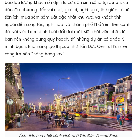
bảo lưu lượng khách ổn định là cư dân sinh sống tại dự án, cư
dân địa phương đến vui chơi, giải trí, nghỉ ngơi, thư giãn tại hệ
tiện ích, mua sắm sầm uất bậc nhất khu vực, và khách tỉnh
ngoài đến công tác, nghỉ ngơi với thành phố Phổ Yên. Bên cạnh
đó, với việc ban hành Luật đất đai mới, siết chặt việc phân lô
bán nền không đúng quy hoạch, thì những dự án có pháp lý
minh bạch, khả năng tạo thị cao như Tấn Đức Central Park sẽ
càng trở nên “nóng bỏng tay”.
Ảnh diễn họa phối cảnh Nhà phố Tấn Đức Central Park.