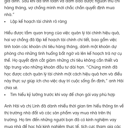
gia đình. Sau khi đã tính toán và đảm bảo được nguồn thu chi
hàng tháng, vợ chồng mình mới chắc chắn quyết định mua
nhà.”
Lập kế hoạch tài chính rõ ràng
Hiểu được tầm quan trọng của việc quản lý tài chính hiệu quả,
hai vợ chồng đã lập kế hoạch tài chính chi tiết, bao gồm việc
tính toán các khoản chi tiêu hàng tháng, dành một khoản dự
phòng cho những tình huống bất ngờ và lên kế hoạch trả nợ cụ
thể. Họ quyết định cắt giảm những chi tiêu không cần thiết và
tập trung vào những khoản đầu tư dài hạn. “Chúng mình đã
học được cách quản lý tài chính một cách hiệu quả hơn và điều
này thực sự giúp ích cho việc duy trì cuộc sống ổn định,” anh Hải
chia sẻ.
Tìm hiểu kỹ lưỡng trước khi vay để chọn gói vay phù hợp
Anh Hải và chị Linh đã dành nhiều thời gian tìm hiểu thông tin về
thị trường nhà đất và các sản phẩm vay mua nhà trên thị
trường. Họ tìm đến những người bạn đã có kinh nghiệm vay
mua nhà để học hỏi kinh nghiệm thực tế, tích cực tham gia các