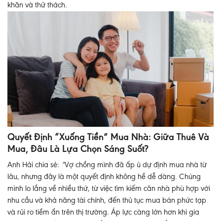
khăn và thử thách.
Quyết Định “Xuống Tiền” Mua Nhà: Giữa Thuê Và
Mua, Đâu Là Lựa Chọn Sáng Suốt?
Anh Hải chia sẻ:
“
Vợ chồng mình đã ấp ủ dự định mua nhà từ
lâu, nhưng đây là một quyết định không hề dễ dàng. Chúng
mình lo lắng về nhiều thứ, từ việc tìm kiếm căn nhà phù hợp với
nhu cầu và khả năng tài chính, đến thủ tục mua bán phức tạp
và rủi ro tiềm ẩn trên thị trường. Áp lực càng lớn hơn khi gia