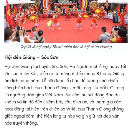
Top 15 lễ hội ngày Tết tại miền Bắc lễ hội chùa Hương
Hội đền Gióng – Sóc Sơn
Hội đền Gióng tại huyện Sóc Sơn, Hà Nội, là một lễ hội ngày Tết
lớn của miền Bắc, diễn ra từ mùng 6 đến mùng 8 tháng Giêng
âm lịch hàng năm. Lễ hội được tổ chức để tưởng nhớ chiến
công hiển hách của Thánh Gióng – một trong “tứ bất tử” trong
tín ngưỡng dân gian Việt Nam. Sự kiện thu hút đông đảo du
khách và tín đồ đến chiêm bái, cầu bình an, và tham gia các
hoạt động tái hiện trận chiến oanh liệt của Thánh Gióng chống
giặc ngoại xâm, thể hiện lòng tự hào và gìn giữ nét đẹp văn
hóa truyền thống.