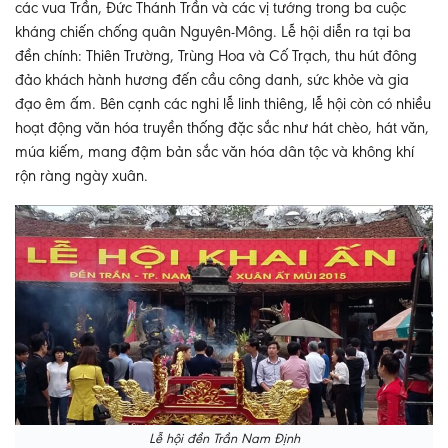
các vua Trần, Đức Thánh Trần và các vị tướng trong ba cuộc
kháng chiến chống quân Nguyên-Mông. Lễ hội diễn ra tại ba
đền chính: Thiên Trường, Trùng Hoa và Cố Trạch, thu hút đông
đảo khách hành hương đến cầu công danh, sức khỏe và gia
đạo êm ấm. Bên cạnh các nghi lễ linh thiêng, lễ hội còn có nhiều
hoạt động văn hóa truyền thống đặc sắc như hát chèo, hát văn,
múa kiếm, mang đậm bản sắc văn hóa dân tộc và không khí
rộn ràng ngày xuân.
Lễ hội đền Trần Nam Định