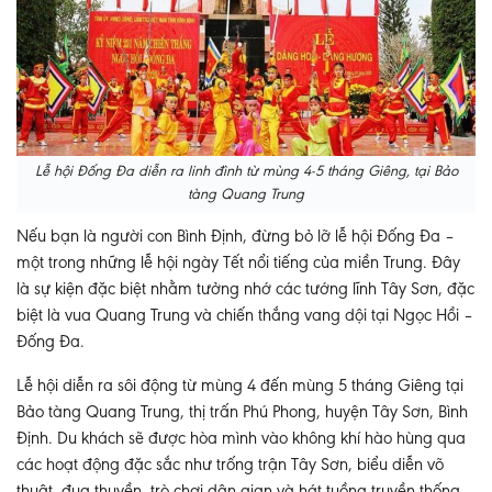
Lễ hội Đống Đa diễn ra linh đình từ mùng 4-5 tháng Giêng, tại Bảo
tàng Quang Trung
Nếu bạn là người con Bình Định, đừng bỏ lỡ lễ hội Đống Đa –
một trong những lễ hội ngày Tết nổi tiếng của miền Trung. Đây
là sự kiện đặc biệt nhằm tưởng nhớ các tướng lĩnh Tây Sơn, đặc
biệt là vua Quang Trung và chiến thắng vang dội tại Ngọc Hồi –
Đống Đa.
Lễ hội diễn ra sôi động từ mùng 4 đến mùng 5 tháng Giêng tại
Bảo tàng Quang Trung, thị trấn Phú Phong, huyện Tây Sơn, Bình
Định. Du khách sẽ được hòa mình vào không khí hào hùng qua
các hoạt động đặc sắc như trống trận Tây Sơn, biểu diễn võ
thuật, đua thuyền, trò chơi dân gian và hát tuồng truyền thống,