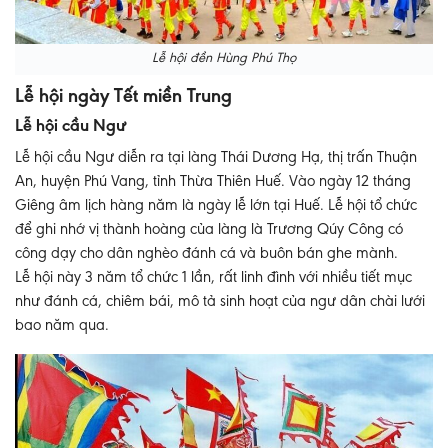
Lễ hội đền Hùng Phú Thọ
Lễ hội ngày Tết miền Trung
Lễ hội cầu Ngư
Lễ hội cầu Ngư diễn ra tại làng Thái Dương Hạ, thị trấn Thuận
An, huyện Phú Vang, tỉnh Thừa Thiên Huế. Vào ngày 12 tháng
Giêng âm lịch hàng năm là ngày lễ lớn tại Huế. Lễ hội tổ chức
để ghi nhớ vị thành hoàng của làng là Trương Qúy Công có
công dạy cho dân nghèo đánh cá và buôn bán ghe mành.
Lễ hội này 3 năm tổ chức 1 lần, rất linh đình với nhiều tiết mục
như đánh cá, chiêm bái, mô tả sinh hoạt của ngư dân chài lưới
bao năm qua.