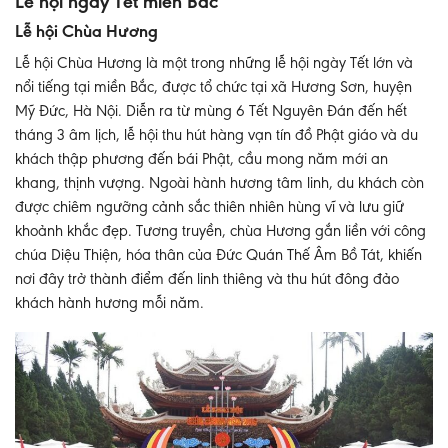
Lễ hội ngày Tết miền Bắc
Lễ hội Chùa Hương
Lễ hội Chùa Hương là một trong những lễ hội ngày Tết lớn và
nổi tiếng tại miền Bắc, được tổ chức tại xã Hương Sơn, huyện
Mỹ Đức, Hà Nội. Diễn ra từ mùng 6 Tết Nguyên Đán đến hết
tháng 3 âm lịch, lễ hội thu hút hàng vạn tín đồ Phật giáo và du
khách thập phương đến bái Phật, cầu mong năm mới an
khang, thịnh vượng. Ngoài hành hương tâm linh, du khách còn
được chiêm ngưỡng cảnh sắc thiên nhiên hùng vĩ và lưu giữ
khoảnh khắc đẹp. Tương truyền, chùa Hương gắn liền với công
chúa Diệu Thiện, hóa thân của Đức Quán Thế Âm Bồ Tát, khiến
nơi đây trở thành điểm đến linh thiêng và thu hút đông đảo
khách hành hương mỗi năm.