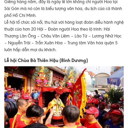
Giêng hàng năm, đây là ngày lễ lớn không chỉ người Hoa tại
Sài Gòn mà nó còn là biểu tượng văn hóa, du lịch của cả thành
phố Hồ Chí Minh.
Lễ hội tổ chức sôi nổi, thu hút với hàng loạt đoàn diễu hành nghệ
thuật của hơn 20 Hội – Đoàn người Hoa theo lộ trình: Hải
Thượng Lãn Ông – Châu Văn Liêm – Lão Tử – Lương Nhữ Học
– Nguyễn Trãi – Trần Xuân Hòa – Trung tâm Văn hóa quận 5
luôn hấp dẫn mọi du khách.
Lễ hội Chùa Bà Thiên Hậu (Bình Dương)