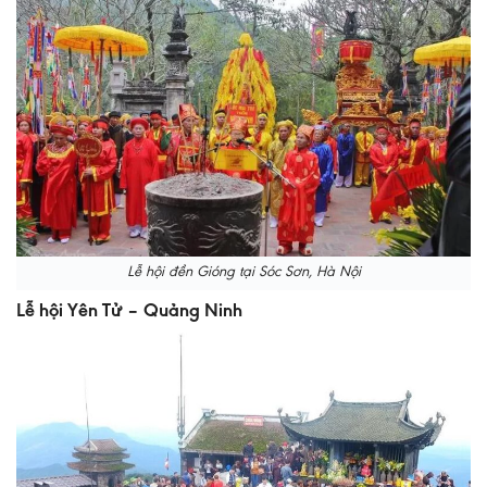
Lễ hội đền Gióng tại Sóc Sơn, Hà Nội
Lễ hội Yên Tử – Quảng Ninh