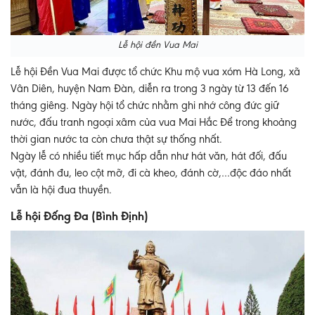
Lễ hội đền Vua Mai
Lễ hội Đền Vua Mai được tổ chức Khu mộ vua xóm Hà Long, xã
Vân Diên, huyện Nam Đàn, diễn ra trong 3 ngày từ 13 đến 16
tháng giêng. Ngày hội tổ chức nhằm ghi nhớ công đức giữ
nước, đấu tranh ngoại xâm của vua Mai Hắc Để trong khoảng
thời gian nước ta còn chưa thật sự thống nhất.
Ngày lễ có nhiều tiết mục hấp dẫn như hát văn, hát đối, đấu
vật, đánh đu, leo cột mỡ, đi cà kheo, đánh cờ,…độc đáo nhất
vẫn là hội đua thuyền.
Lễ hội Đống Đa (Bình Định)