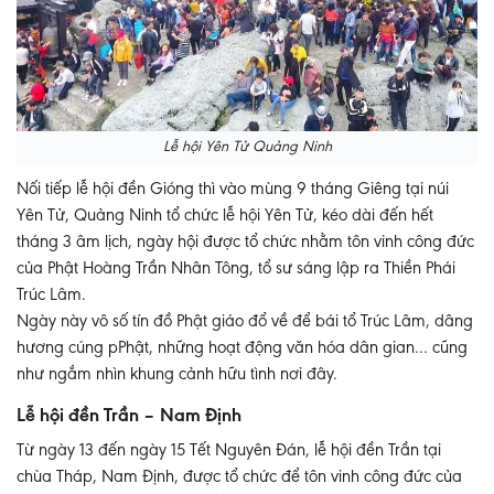
Lễ hội Yên Tử Quảng Ninh
Nối tiếp lễ hội đền Gióng thì vào mùng 9 tháng Giêng tại núi
Yên Tử, Quảng Ninh tổ chức lễ hội Yên Tử, kéo dài đến hết
tháng 3 âm lịch, ngày hội được tổ chức nhằm tôn vinh công đức
của Phật Hoàng Trần Nhân Tông, tổ sư sáng lập ra Thiền Phái
Trúc Lâm.
Ngày này vô số tín đồ Phật giáo đổ về để bái tổ Trúc Lâm, dâng
hương cúng pPhật, những hoạt động văn hóa dân gian… cũng
như ngắm nhìn khung cảnh hữu tình nơi đây.
Lễ hội đền Trần – Nam Định
Từ ngày 13 đến ngày 15 Tết Nguyên Đán, lễ hội đền Trần tại
chùa Tháp, Nam Định, được tổ chức để tôn vinh công đức của