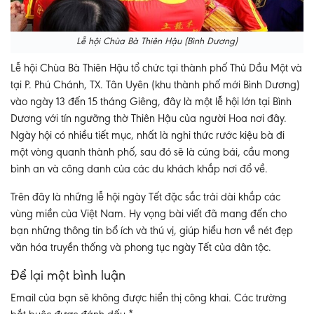
Lễ hội Chùa Bà Thiên Hậu (Bình Dương)
Lễ hội Chùa Bà Thiên Hậu tổ chức tại thành phố Thủ Dầu Một và
tại P. Phú Chánh, TX. Tân Uyên (khu thành phố mới Bình Dương)
vào ngày 13 đến 15 tháng Giêng, đây là một lễ hội lớn tại Bình
Dương với tín ngưỡng thờ Thiên Hậu của người Hoa nơi đây.
Ngày hội có nhiều tiết mục, nhất là nghi thức rước kiệu bà đi
một vòng quanh thành phố, sau đó sẽ là cúng bái, cầu mong
bình an và công danh của các du khách khắp nơi đổ về.
Trên đây là những lễ hội ngày Tết đặc sắc trải dài khắp các
vùng miền của Việt Nam. Hy vọng bài viết đã mang đến cho
bạn những thông tin bổ ích và thú vị, giúp hiểu hơn về nét đẹp
văn hóa truyền thống và phong tục ngày Tết của dân tộc.
Để lại một bình luận
Email của bạn sẽ không được hiển thị công khai.
Các trường