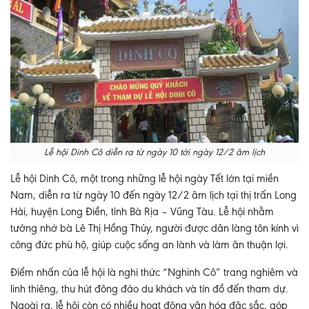
Lễ hội Dinh Cô diễn ra từ ngày 10 tới ngày 12/2 âm lịch
Lễ hội Dinh Cô, một trong những lễ hội ngày Tết lớn tại miền
Nam, diễn ra từ ngày 10 đến ngày 12/2 âm lịch tại thị trấn Long
Hải, huyện Long Điền, tỉnh Bà Rịa – Vũng Tàu. Lễ hội nhằm
tưởng nhớ bà Lê Thị Hồng Thủy, người được dân làng tôn kính vì
công đức phù hộ, giúp cuộc sống an lành và làm ăn thuận lợi.
Điểm nhấn của lễ hội là nghi thức “Nghinh Cô” trang nghiêm và
linh thiêng, thu hút đông đảo du khách và tín đồ đến tham dự.
Ngoài ra, lễ hội còn có nhiều hoạt động văn hóa đặc sắc, góp