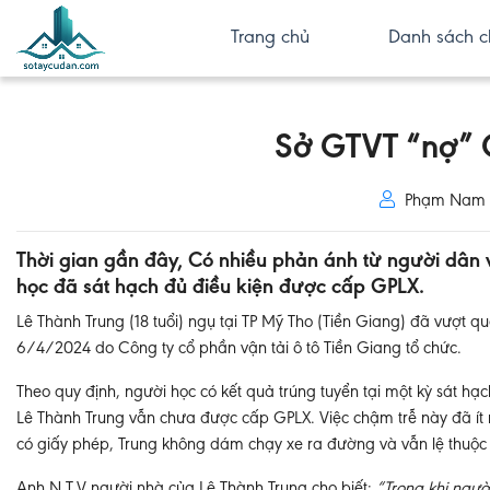
Trang chủ
Danh sách c
Sở GTVT “nợ” 
Phạm Nam
Thời gian gần đây, Có nhiều phản ánh từ người dân
học đã sát hạch đủ điều kiện được cấp GPLX.
Lê Thành Trung (18 tuổi) ngụ tại TP Mỹ Tho (Tiền Giang) đã vượt q
6/4/2024 do Công ty cổ phần vận tải ô tô Tiền Giang tổ chức.
Theo quy định, người học có kết quả trúng tuyển tại một kỳ sát h
Lê Thành Trung vẫn chưa được cấp GPLX. Việc chậm trễ này đã ít n
có giấy phép, Trung không dám chạy xe ra đường và vẫn lệ thuộc 
Anh N.T.V người nhà của Lê Thành Trung cho biết:
“Trong khi người