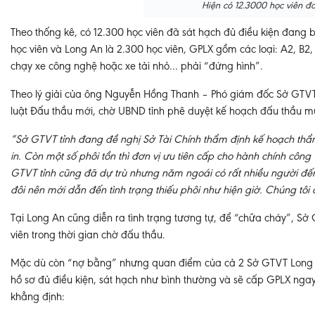
Hiện có 12.3000 học viên 
Theo thống kê, có 12.300 học viên đã sát hạch đủ điều kiện đang 
học viên và Long An là 2.300 học viên, GPLX gồm các loại: A2, B2, 
chạy xe công nghệ hoặc xe tải nhỏ… phải “đứng hình”.
Theo lý giải của ông Nguyễn Hồng Thanh – Phó giám đốc Sở GTVT 
luật Đấu thầu mới, chờ UBND tỉnh phê duyệt kế hoạch đấu thầu mự
“Sở GTVT tỉnh đang đề nghị Sở Tài Chính thẩm định kế hoạch thẩ
in. Còn một số phôi tồn thì đơn vị ưu tiên cấp cho hành chính công
GTVT tỉnh cũng đã dự trù nhưng năm ngoái có rất nhiều người đến
đôi nên mới dẫn đến tình trạng thiếu phôi như hiện giờ. Chúng t
Tại Long An cũng diễn ra tình trạng tương tự, để “chữa cháy”,
viên trong thời gian chờ đấu thầu.
Mặc dù còn “nợ bằng” nhưng quan điểm của cả 2 Sở GTVT Long An
hồ sơ đủ điều kiện, sát hạch như bình thường và sẽ cấp GPLX n
khẳng định: