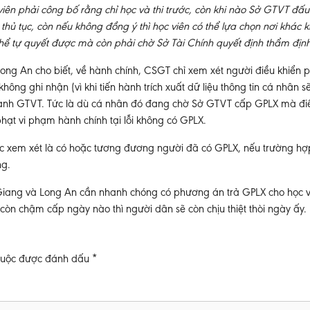
iên phải công bố rằng chỉ học và thi trước, còn khi nào Sở GTVT đấu
hủ tục, còn nếu không đồng ý thì học viên có thể lựa chọn nơi khác k
thể tự quyết được mà còn phải chờ Sở Tài Chính quyết định thẩm địn
g An cho biết, về hành chính, CSGT chỉ xem xét người điều khiển p
ng ghi nhận (vì khi tiến hành trích xuất dữ liệu thông tin cá nhân s
ngành GTVT. Tức là dù cá nhân đó đang chờ Sở GTVT cấp GPLX mà đi
hạt vi phạm hành chính tại lỗi không có GPLX.
ợc xem xét là có hoặc tương đương người đã có GPLX, nếu trường h
ng.
Giang và Long An cần nhanh chóng có phương án trả GPLX cho học vi
còn chậm cấp ngày nào thì người dân sẽ còn chịu thiệt thòi ngày ấy.
buộc được đánh dấu
*