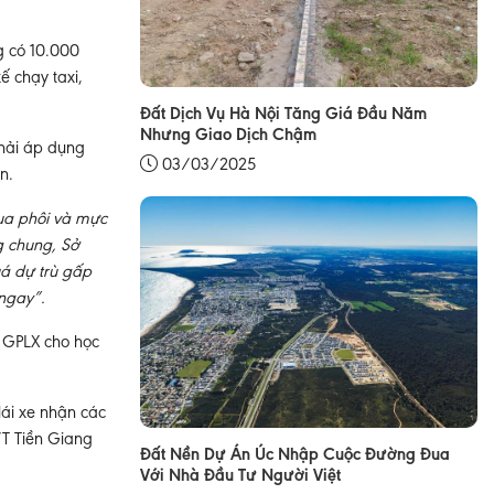
g có 10.000
ế chạy taxi,
Đất Dịch Vụ Hà Nội Tăng Giá Đầu Năm
Nhưng Giao Dịch Chậm
phải áp dụng
03/03/2025
n.
ua phôi và mực
ng chung, Sở
uá dự trù gấp
 ngay”.
 GPLX cho học
ái xe nhận các
VT Tiền Giang
Đất Nền Dự Án Úc Nhập Cuộc Đường Đua
Với Nhà Đầu Tư Người Việt