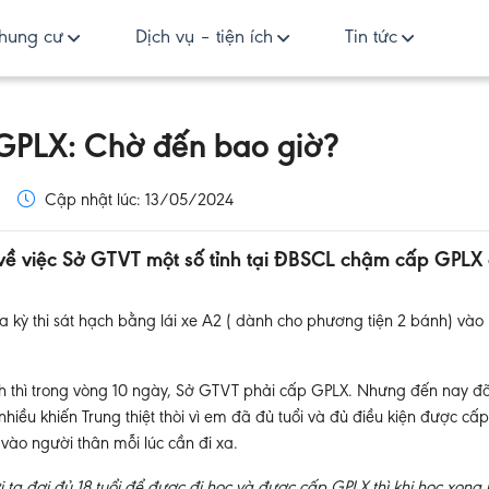
hung cư
Dịch vụ – tiện ích
Tin tức
GPLX: Chờ đến bao giờ?
Cập nhật lúc: 13/05/2024
 về việc Sở GTVT một số tỉnh tại ĐBSCL chậm cấp GPLX
ua kỳ thi sát hạch bằng lái xe A2 ( dành cho phương tiện 2 bánh) vào
ạch thì trong vòng 10 ngày, Sở GTVT phải cấp GPLX. Nhưng đến nay đã
hiều khiến Trung thiệt thòi vì em đã đủ tuổi và đủ điều kiện được c
vào người thân mỗi lúc cần đi xa.
 ta đợi đủ 18 tuổi để được đi học và được cấp GPLX thì khi học xong 