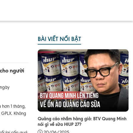
BÀI VIẾT NỔI BẬT
 cho người
 ngày
 hơn 1 tháng,
ấp GPLX. Không
Quảng cáo nhầm hàng giả: BTV Quang Minh
nói gì về sữa HIUP 27?
rồi lại cấp quá
20/06/2025