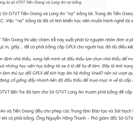
đang bị sở GTVT Tiền Giang và Long An nợ bằng
bị Sở GTVT Tiền Giang và Long An “nợ” bằng lái. Trong đó Tiền Gian
C. Việc “nợ” bằng lái đã vô tình khiến học viên muốn hành nghề tài x
Tiền Giang thì việc chậm trễ này xuất phát từ nguyên nhân đơn vị 
c in, giấy… để có phôi bằng cấp GPLX cho người học đã đủ điều kiệ
m định nhà thầu, xong hết mình sẽ đấu thầu lựa chọn nhà thầu để m
 và những học viên học bằng lái xe ô tô để họ đi làm. Đây là tình trạ
 làm thủ tục đổi GPLX để tích hợp lên hệ thống VneID nên nó vượt q
ôi đang cố gắng đẩy nhanh tiến độ đấu thầu để mua mực in về là cấp
 Sở GTVT Bến Tre đã tạm cho Sở GTVT Long An mượn phôi bằng để cấp
 và Tiền Giang đều cho phép các Trung tâm Đào tạo và Sát hạch l
gay khi có phôi bằng. Ông Nguyễn Hồng Thanh – Phó giám đốc Sở GT