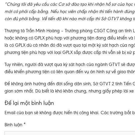
“Chúng tôi đã yêu cầu các Cơ sở đào tạo khi nhận hồ sơ của học v
mới có phôi cấp bằng. Nếu học viên chấp nhận thì tiến hành đúng t
còn đủ phôi bằng. Về tiến độ khi nào mới cấp thì Sở GTVT không 
Thượng tá Trần Minh Hoàng – Trưởng phòng CSGT Công an tỉnh Lon
hoặc không có GPLX phù hợp với phương tiện đang điều khiển và khô
là có GPLX dù cá nhân đó đã vượt qua tại một kỳ sát hạch của 
phương tiện phù hợp với loại GPLX sắp được cấp thì vẫn sẽ bị xử p
Tuy nhiên, người đã vượt qua kỳ sát hạch của ngành GTVT sẽ đư
điều khiển phương tiện có liên quan đến vụ án hình sự về giao thô
Để không ảnh hưởng đến đời sống dân sinh, Sở GTVT 2 tỉnh Tiền 
gian sớm nhất. Dù biết là khó khăn chung, nhưng giấy phép lái xe 
Để lại một bình luận
Email của bạn sẽ không được hiển thị công khai.
Các trường bắt 
Bình luận
*