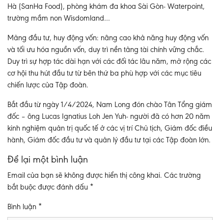
Hà (SanHa Food), phòng khám đa khoa Sài Gòn- Waterpoint,
trường mầm non Wisdomland…
Mảng đầu tư, huy động vốn: nâng cao khả năng huy động vốn
và tối ưu hóa nguồn vốn, duy trì nền tảng tài chính vững chắc.
Duy trì sự hợp tác dài hạn với các đối tác lâu năm, mở rộng các
cơ hội thu hút đầu tư từ bên thứ ba phù hợp với các mục tiêu
chiến lược của Tập đoàn.
Bắt đầu từ ngày 1/4/2024, Nam Long đón chào Tân Tổng giám
đốc – ông Lucas Ignatius Loh Jen Yuh- người đã có hơn 20 năm
kinh nghiệm quản trị quốc tế ở các vị trí Chủ tịch, Giám đốc điều
hành, Giám đốc đầu tư và quản lý đầu tư tại các Tập đoàn lớn.
Để lại một bình luận
Email của bạn sẽ không được hiển thị công khai.
Các trường
bắt buộc được đánh dấu
*
Bình luận
*