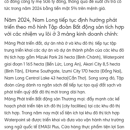
cổ đông công ty mẹ 506 tỷ đồng, thông qua đề xuất chi trả cổ
tức trong năm 2024 bằng tiền mặt 5% trên mệnh giá.
Năm 2024, Nam Long tiếp tục định hướng phát
triển theo mô hình Tập đoàn Bất động sản tích hợp
với các nhiệm vụ lõi ở 3 mảng kinh doanh chính:
Mảng Phát triển đất, dự án nhà ở và khu đô thị: tiếp tục tập
trung triển khai các dự án và dự án thành phần của các khu đô
thị tích hợp gồm Mizuki Park 26 hecta (Bình Chánh), Waterpoint
giai đoạn 1 165 hecta (Bến Lức, Long An), Akari City 8,5 hecta
(Bình Tân), EHome Southgate, Izumi City 170 hecta (Đồng Nai),
Nam Long Central Lake 43 hecta(Cần Thơ). Song song đó, Tập
đoàn cũng dành ra ngân sách để tiếp tục tạo quỹ đất sạch và
phát triển quỹ đất đô thị mới trong dài hạn.
Mảng Phát triển Bất động sản Thương mại: đẩy mạnh các kế
hoạch phát triển tiện ích đô thị (city facilities) tại các khu đô thị
tích hợp. Trong năm nay một số tiện ích tại khu đô thị tích hợp
Waterpoint sẽ được triển khai và đưa vào vận hành như trường
song ngữ quốc tế EMASI Plus, Cửa hàng thực phẩm tiện lợi San