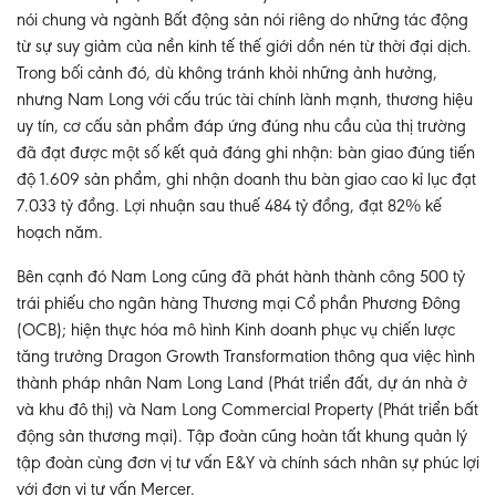
nói chung và ngành Bất động sản nói riêng do những tác động
từ sự suy giảm của nền kinh tế thế giới dồn nén từ thời đại dịch.
Trong bối cảnh đó, dù không tránh khỏi những ảnh hưởng,
nhưng Nam Long với cấu trúc tài chính lành mạnh, thương hiệu
uy tín, cơ cấu sản phẩm đáp ứng đúng nhu cầu của thị trường
đã đạt được một số kết quả đáng ghi nhận: bàn giao đúng tiến
độ 1.609 sản phẩm, ghi nhận doanh thu bàn giao cao kỉ lục đạt
7.033 tỷ đồng. Lợi nhuận sau thuế 484 tỷ đồng, đạt 82% kế
hoạch năm.
Bên cạnh đó Nam Long cũng đã phát hành thành công 500 tỷ
trái phiếu cho ngân hàng Thương mại Cổ phần Phương Đông
(OCB); hiện thực hóa mô hình Kinh doanh phục vụ chiến lược
tăng trưởng Dragon Growth Transformation thông qua việc hình
thành pháp nhân Nam Long Land (Phát triển đất, dự án nhà ở
và khu đô thị) và Nam Long Commercial Property (Phát triển bất
động sản thương mại). Tập đoàn cũng hoàn tất khung quản lý
tập đoàn cùng đơn vị tư vấn E&Y và chính sách nhân sự phúc lợi
với đơn vị tư vấn Mercer.