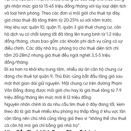
ghi nhận mức giá từ 15-45 triệu đồng/tháng với tùy loại diện tích
và loại hình phòng. Theo các đơn vị môi giới cho thuê tại đây,
giá chào thuê đã tăng thêm từ 20-25% so với năm trước.
Hay khu vực quận 10, quận 11, quận 3 giá thuê chung cư, căn
hộ dịch vụ có chất lượng tốt đã tăng lên trung bình từ 1-2 triệu
đồng/tháng, chưa bao gồm các khoản phí dịch vụ cũng có sự
điều chỉnh. Các dãy nhà trọ, phòng trọ cho thuê diện tích chỉ
tầm 20-28m2 nhưng giá thuê đều ngót nghét 3,5-5 triệu
đồng/tháng.
Đi xa hơn ra khỏi khu trung tâm, nhiều dự án căn hộ chung cư
đang cho thuê tại quận 9, Thủ Đức cũng bắt đầu tăng giá sau
một thời gian dài giữ nguyên. Một chung cư trên đường Phạm
Văn Đồng đang được môi giới cho hay là giá thuê tăng từ 7-9
triệu đồng/tháng lên mức mới 8-12 triệu đồng.
Nguyên nhân chính là do nhu cầu tìm thuê ở đây đang tốt, kèm
theo đó là giá thuê nhiều khu phòng trọ thấp tầng ở khu vực lân
cận tăng nên chủ nhà cũng tăng giá theo vì “không thể cho thuê
cả căn hộ mà giá chỉ bằng giá nhà trọ”.