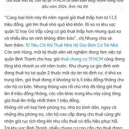
Giá thuê nhà trọ, căn hộ tại TP.HCM có diễn biến tăng mạnh trong nửa
đầu năm 2024. Ảnh: Hà Đô
“Cùng loại hình này thì năm ngoái giá thuê thấp hơn từ 1-1,5
triệu đồng, giờ tìm thuê nhà quá khó khăn. Đi xa ra khu vực
quận 12 hay Gò Vấp cũng có giá thuê thấp hơn nhưng quá xa
và nhiều khu an ninh không đảm bảo”, chị Nhung chia sẻ.
Xem thêm:
10 Tiêu Chí Khi Thuê Nhà Hộ Gia Đình Có Trẻ Nhỏ
Còn anh Hùng, một kỹ thuật viên xét nghiệm đang làm việc tại
quận Bình Thạnh cho hay, giá
thuê chung cư TP.HCM
cũng đang
tăng khá nhanh so với năm trước. Khu chung cư gia đình anh
đang thuê trọ tại quận 2 thuộc một dự án tái định cư, ở khá xa
trung tâm, giá thuê đang ở khoảng từ 6,5 triệu đồng/tháng cho
căn hộ cơ bản. Nhưng tháng vừa rồi chủ nhà đã tăng giá thuê
lên 8 triệu đồng/tháng, các căn khác trong khu này cũng tăng
giá thuê lên thấp nhất thêm 1 triệu đồng.
Không chỉ với loại hình phòng trọ, nhà trọ bình dân, ngay cả
những khu phòng trọ, căn hộ cao cấp đang cho thuê cũng ghi
nhận giá rục rịch tăng khi nhu cầu thuê có dấu hiệu phục hồi.
Tại khu vực Bình Thạnh, nhiều chung cư cao cấp cho thuê đang