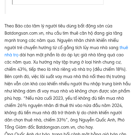
Theo Báo cáo tâm lý người tiêu dùng bất động sản của
Batdongsan.com.vn, nhu cầu tìm thuê căn hộ đang gia tăng
mạnh trong các năm qua. Nguyên nhân chính khiến nhiều
người trẻ chuyển hướng từ cố gắng tích lũy mua nhà sang
thuê
nhà trọ
dài hạn một phần là do áp lực giá nhà tăng quá cao
các năm qua. Xu hướng này tập trung ở loại hình chung cư,
chiếm 43%, tiếp theo là nhà riêng và nhà trọ (đều chiếm 18%).
Bên cạnh đó, việc lãi suất vay mua nhà thả nổi theo thị trường
hiện vẫn còn khá cao khiến nhiều người thu nhập trung bình hầu
như không dám đi vay mua nhà và không chọn được sản phẩm
phù hợp. “Nếu nửa cuối 2023, yếu tố không đủ tiền mua nhà
chiếm 26% nguyên nhân đi thuê thì vào nửa đầu năm 2024,
không đủ tiền mua nhà đã trở thành lý do chính khiến người
dân chọn thuê nhà, chiếm 33%”, ông Nguyễn Quốc Anh, Phó
Tổng Giám đốc Batdongsan.com.vn, cho hay.
Ông Quốc Anh dự báo, trong bối cảnh mặt bằng giá bán căn