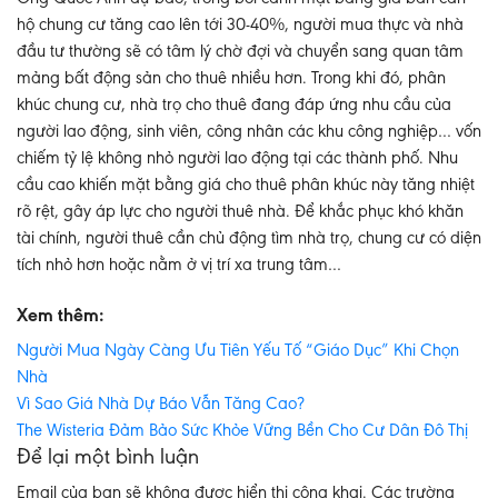
hộ chung cư tăng cao lên tới 30-40%, người mua thực và nhà
đầu tư thường sẽ có tâm lý chờ đợi và chuyển sang quan tâm
mảng bất động sản cho thuê nhiều hơn. Trong khi đó, phân
khúc chung cư, nhà trọ cho thuê đang đáp ứng nhu cầu của
người lao động, sinh viên, công nhân các khu công nghiệp… vốn
chiếm tỷ lệ không nhỏ người lao động tại các thành phố. Nhu
cầu cao khiến mặt bằng giá cho thuê phân khúc này tăng nhiệt
rõ rệt, gây áp lực cho người thuê nhà. Để khắc phục khó khăn
tài chính, người thuê cần chủ động tìm nhà trọ, chung cư có diện
tích nhỏ hơn hoặc nằm ở vị trí xa trung tâm…
Xem thêm:
Người Mua Ngày Càng Ưu Tiên Yếu Tố “Giáo Dục” Khi Chọn
Nhà
Vì Sao Giá Nhà Dự Báo Vẫn Tăng Cao?
The Wisteria Đảm Bảo Sức Khỏe Vững Bền Cho Cư Dân Đô Thị
Để lại một bình luận
Email của bạn sẽ không được hiển thị công khai.
Các trường