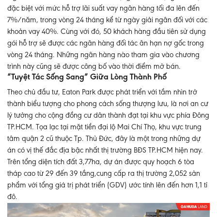
đặc biệt với mức hỗ trợ lãi suất vay ngân hàng tối đa lên đến
7%/năm, trong vòng 24 tháng kể từ ngày giải ngân đối với các
khoản vay 40%. Cùng với đó, 50 khách hàng đầu tiên sử dụng
gói hỗ trợ sẽ được các ngân hàng đối tác ân hạn nợ gốc trong
vòng 24 tháng. Những ngân hàng nào tham gia vào chương
trình này cũng sẽ được công bố vào thời điểm mở bán.
“
Tuyệt Tác Sống Sang” Giữa Lòng Thành Phố
Theo chủ đầu tư, Eaton Park được phát triển với tầm nhìn trở
thành biểu tượng cho phong cách sống thượng lưu, là nơi an cư
lý tưởng cho cộng đồng cư dân thành đạt tại khu vực phía Đông
TP.HCM. Tọa lạc tại mặt tiền đại lộ Mai Chí Thọ, khu vực trung
tâm quận 2 cũ thuộc Tp. Thủ Đức, đây là một trong những dự
án có vị thế đắc địa bậc nhất thị trường BĐS TP.HCM hiện nay.
Trên tổng diện tích đất 3,77ha, dự án được quy hoạch 6 tòa
tháp cao từ 29 đến 39 tầng,cung cấp ra thị trường 2,052 sản
phẩm với tổng giá trị phát triển (GDV) ước tính lên đến hơn 1,1 tỉ
đô.