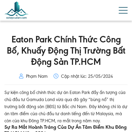
Eaton Park Chính Thức Công
Bố, Khuấy Động Thị Trường Bất
Động Sản TP.HCM
Phạm Nam
Cập nhật lúc: 25/05/2024
Sự kiện công bố chính thức dự án Eaton Park đầy ấn tượng của
chủ đầu tư Gamuda Land vừa qua đã gây “bùng nổ” thị
trường bất động sản (BĐS) từ Bắc chí Nam. Đây không chỉ là dự
án tâm điểm của chủ đầu tư danh tiếng đến từ Malaysia, mà
còn của khu Đông TP.HCM, ra mắt trong năm nay.
Sự Ra Mắt Hoành Tráng Của Dự Án Tâm Điểm Khu Đông