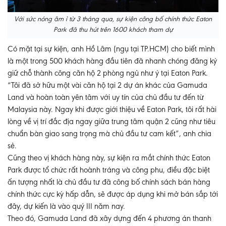
Với sức nóng âm ỉ từ 3 tháng qua, sự kiện công bố chính thức Eaton
Park đã thu hút trên 1600 khách tham dự
Có mặt tại sự kiện, anh Hồ Lâm (ngụ tại TP.HCM) cho biết mình
là một trong 500 khách hàng đầu tiên đã nhanh chóng đăng ký
giữ chỗ thành công căn hộ 2 phòng ngủ như ý tại Eaton Park.
“Tôi đã sở hữu một vài căn hộ tại 2 dự án khác của Gamuda
Land và hoàn toàn yên tâm với uy tín của chủ đầu tư đến từ
Malaysia này. Ngay khi được giới thiệu về Eaton Park, tôi rất hài
lòng về vị trí đắc địa ngay giữa trung tâm quận 2 cũng như tiêu
chuẩn bàn giao sang trọng mà chủ đầu tư cam kết”, anh chia
sẻ.
Cũng theo vị khách hàng này, sự kiện ra mắt chính thức Eaton
Park được tổ chức rất hoành tráng và công phu, điều đặc biệt
ấn tượng nhất là chủ đầu tư đã công bố chính sách bán hàng
chính thức cực kỳ hấp dẫn, sẽ được áp dụng khi mở bán sắp tới
đây, dự kiến là vào quý III năm nay.
Theo đó, Gamuda Land đã xây dựng đến 4 phương án thanh