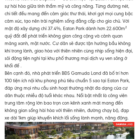
sự hài hòa giữa tính thẩm mỹ và công năng. Từng đường nét,
chi tiết đều mang đến cảm giác thư thái, khơi gợi mọi cung bậc
cảm xúc, tạo nên trải nghiệm sống đẳng cấp cho gia chủ. Với
mật độ xây dựng chỉ 37.4%, Eaton Park dành hơn 22.600m²
quỹ đất để phát triển không gian công cộng và cảnh quan
mảng xanh, mặt nước. Cư dân sẽ được tận hưởng bầu không
khí trong lành, giao hòa với thiên nhiên cùng nhịp sống hiện đại,
sôi động tiện nghi tại khu phố thương mại dịch vụ ven sông ở
khối đế .
Bên cạnh đó, nhà phát triển BĐS Gamuda Land đã bố trí hơn
100 tiện ích nội khu phong phú tiêu chuẩn 5 sao tại Eaton Park,
đáp ứng mọi nhu cầu sinh hoạt thường nhật đa dạng của cư
dân thuộc nhiều độ tuổi khác nhau. Nổi bật nhất là công viên
trung tâm rộng lớn bao trọn con kênh xanh mát mang đến
không gian sống hài hòa với thiên nhiên, đường chạy bộ, đạp
xe dài 1km giúp khuyến khích lối sống lành mạnh, năng động.