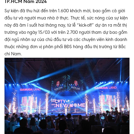
TP.HCM Năm 2024
Sự kiện đã thu hút đến trên
1.600 khách mời, bao gồm cả giới
đầu tư và người mua nhà ở thực. Thực tế, sức nóng của sự kiện
này đã âm ỉ suốt hai tháng nay, từ lễ “kick-off” dự án ra mắt thị
trường vào ngày 15/03 với trên 2.700 người tham dự bao gồm
đội ngũ nhân sự của chủ đầu tư và các chuyên viên kinh doanh
thuộc những đơn vị phân phối BĐS hàng đầu thị trường từ Bắc
chí Nam.