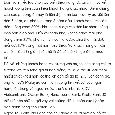
toán với nhiều lựa chọn tùy biến theo năng lực tài chính và kế
hoạch dòng tiền của nhiều khách hàng khác nhau. Điểm chung
của các phương án này là tiến độ thanh toán cực kỳ ưu việt lên
đến 5 năm, đa phần là trong 3 năm đầu, khách hàng chỉ cần
đóng tổng cộng 30% chia thành 6 đợt cho đến lúc nhận thông
báo bàn giao nhà. Đến khi nhận nhà, khách hàng mới phải
đóng thêm 35%, phần chi phí còn lại được chia thành 2 đợt,
mỗi đợt 15% trong một năm tiếp theo. Và khách hàng chỉ cần
chi tối thiểu 5% giá trị căn hộ là đã có thể ký hợp đồng mua
bán.
Đối với những khách hàng có trường vốn mạnh, sẵn sàng chi trả
tỉ trọng lớn trên tổng giá trị hợp đồng, thì sẽ được ưu đãi thêm
nhiều chiết khấu hơn, có thể lên đến tối đa là 12%. Bên cạnh đó,
ông lớn BĐS Malaysia còn thành công liên kết với các ngân
hàng lớn trong và ngoài nước như Vietinbank, BIDV,
Vietcombank, Ocean Bank, Hong Leong Bank, Public Bank để
thiết kế nên những gói vay với những điều khoản cực kỳ hấp
dẫn dành riêng cho Eaton Park.
Ngoài ra, Gamuda Land còn chủ động đưa ra một gói hỗ trợ