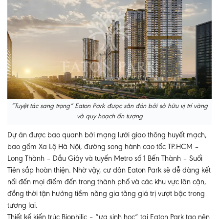
“Tuyệt tác sang trọng” Eaton Park được săn đón bởi sở hữu vị trí vàng
và quy hoạch ấn tượng
Dự án được bao quanh bởi mạng lưới giao thông huyết mạch,
bao gồm Xa Lộ Hà Nội, đường song hành cao tốc TP.HCM –
Long Thành – Dầu Giây và tuyến Metro số 1 Bến Thành – Suối
Tiên sắp hoàn thiện. Nhờ vậy, cư dân Eaton Park sẽ dễ dàng kết
nối đến mọi điểm đến trong thành phố và các khu vực lân cận,
đồng thời tận hưởng tiềm năng gia tăng giá trị vượt bậc trong
tương lai.
Thiết kế kiến trúc Biophilic – “ưa sinh học” tại Eaton Park tạo nên