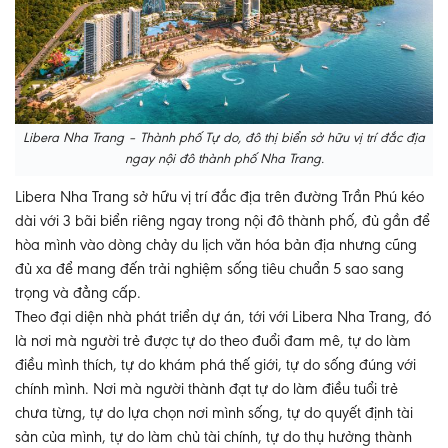
Libera Nha Trang – Thành phố Tự do, đô thị biển sở hữu vị trí đắc địa
ngay nội đô thành phố Nha Trang.
Libera Nha Trang sở hữu vị trí đắc địa trên đường Trần Phú kéo
dài với 3 bãi biển riêng ngay trong nội đô thành phố, đủ gần để
hòa mình vào dòng chảy du lịch văn hóa bản địa nhưng cũng
đủ xa để mang đến trải nghiệm sống tiêu chuẩn 5 sao sang
trọng và đẳng cấp.
Theo đại diện nhà phát triển dự án, tới với Libera Nha Trang, đó
là nơi mà người trẻ được tự do theo đuổi đam mê, tự do làm
điều mình thích, tự do khám phá thế giới, tự do sống đúng với
chính mình. Nơi mà người thành đạt tự do làm điều tuổi trẻ
chưa từng, tự do lựa chọn nơi mình sống, tự do quyết định tài
sản của mình, tự do làm chủ tài chính, tự do thụ hưởng thành