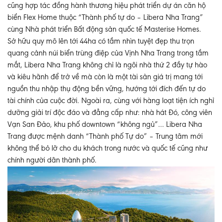
cũng hợp tác đồng hành thương hiệu phát triển dự án căn hộ
biển Flex Home thuộc “Thành phố tự do – Libera Nha Trang”
cùng Nhà phát triển Bất động sản quốc tế Masterise Homes.
Sở hữu quy mô lên tới 44ha có tầm nhìn tuyệt đẹp thu trọn
quang cảnh núi biển trùng điệp của Vịnh Nha Trang trong tầm
mắt, Libera Nha Trang không chỉ là ngôi nhà thứ 2 đầy tự hào
và kiêu hãnh để trở về mà còn là một tài sản giá trị mang tới
nguồn thu nhập thụ động bền vững, hướng tới đích đến tự do
tài chính của cuộc đời. Ngoài ra, cùng với hàng loạt tiện ích nghỉ
dưỡng giải trí độc đáo và đẳng cấp như: nhà hát Đó, công viên
Vạn San Đảo, khu phố downtown “không ngủ”… Libera Nha
Trang được mệnh danh “Thành phố Tự do” – Trung tâm mới
không thể bỏ lỡ cho du khách trong nước và quốc tế cũng như
chính người dân thành phố.