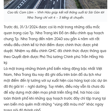
Cao tốc Cam Lâm – Vĩnh Hảo giúp kết nối thông suốt từ Sài Gòn tới
Nha Trang chỉ với 4 – 5 tiếng di chuyển.
Trước đó, 31/3/2024 được coi là một trong những dấu mốc
quan trọng của Tp. Nha Trang khi Đồ án điều chỉnh quy hoạch
chung Tp. Nha Trang đến năm 2040 sau gần 4 năm với rất
nhiều điều chỉnh kể từ thời điểm được chính thức được phê
duyệt. Nhiệm vụ điều chỉnh QHC đã chính thức được thông qua
theo Quyết định được Phó Thủ tướng Chính phủ Trần Hồng Hà
ký.
Là một trong những thành phố biển năng động bậc nhất Việt
Nam, Nha Trang lâu nay đã ghi dấu trên bản đồ du lịch như
một điểm đến lý tưởng với sự xuất hiện của hàng loạt các dự án
đô thị giải trí – nghỉ dưỡng. Tuy nhiên, điều này vẫn là chưa đủ
để xây dựng một diện mạo phát triển tổng thể, hài hòa của
toàn thành phố khi những quy hoạch trước đây chỉ tập trung tại
ven biển mà quên mất những “vùng đất màu mỡ” khác ngay
trong nội đô thành phố.