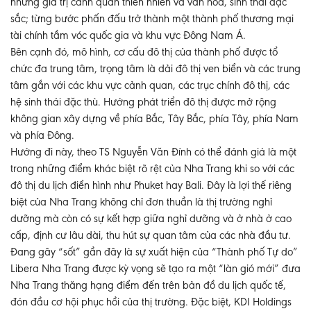
những giá trị cảnh quan thiên nhiên và văn hóa, sinh thái đặc
sắc; từng bước phấn đấu trở thành một thành phố thương mại
tài chính tầm vóc quốc gia và khu vực Đông Nam Á.
Bên cạnh đó, mô hình, cơ cấu đô thị của thành phố được tổ
chức đa trung tâm, trọng tâm là dải đô thị ven biển và các trung
tâm gắn với các khu vực cảnh quan, các trục chính đô thị, các
hệ sinh thái đặc thù. Hướng phát triển đô thị được mở rộng
không gian xây dựng về phía Bắc, Tây Bắc, phía Tây, phía Nam
và phía Đông.
Hướng đi này, theo TS Nguyễn Văn Đính có thể đánh giá là một
trong những điểm khác biệt rõ rệt của Nha Trang khi so với các
đô thị du lịch điển hình như Phuket hay Bali. Đây là lợi thế riêng
biệt của Nha Trang không chỉ đơn thuần là thị trường nghỉ
dưỡng mà còn có sự kết hợp giữa nghỉ dưỡng và ở nhà ở cao
cấp, định cư lâu dài, thu hút sự quan tâm của các nhà đầu tư.
Đang gây “sốt” gần đây là sự xuất hiện của “Thành phố Tự do”
Libera Nha Trang được kỳ vọng sẽ tạo ra một “làn gió mới” đưa
Nha Trang thăng hạng điểm đến trên bản đồ du lịch quốc tế,
đón đầu cơ hội phục hồi của thị trường. Đặc biệt, KDI Holdings