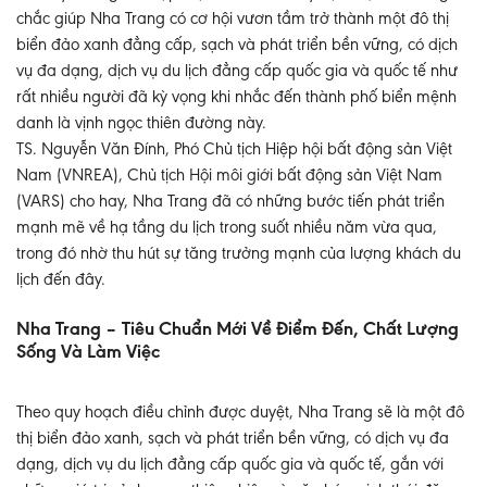
chắc giúp Nha Trang có cơ hội vươn tầm trở thành một đô thị
biển đảo xanh đẳng cấp, sạch và phát triển bền vững, có dịch
vụ đa dạng, dịch vụ du lịch đẳng cấp quốc gia và quốc tế như
rất nhiều người đã kỳ vọng khi nhắc đến thành phố biển mệnh
danh là vịnh ngọc thiên đường này.
TS. Nguyễn Văn Đính, Phó Chủ tịch Hiệp hội bất động sản Việt
Nam (VNREA), Chủ tịch Hội môi giới bất động sản Việt Nam
(VARS) cho hay, Nha Trang đã có những bước tiến phát triển
mạnh mẽ về hạ tầng du lịch trong suốt nhiều năm vừa qua,
trong đó nhờ thu hút sự tăng trưởng mạnh của lượng khách du
lịch đến đây.
Nha Trang – Tiêu Chuẩn Mới Về Điểm Đến, Chất Lượng
Sống Và Làm Việc
Theo quy hoạch điều chỉnh được duyệt, Nha Trang sẽ là một đô
thị biển đảo xanh, sạch và phát triển bền vững, có dịch vụ đa
dạng, dịch vụ du lịch đẳng cấp quốc gia và quốc tế, gắn với