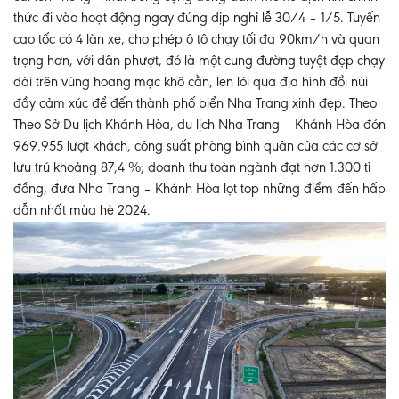
thức đi vào hoạt động ngay đúng dịp nghỉ lễ 30/4 – 1/5. Tuyến
cao tốc có 4 làn xe, cho phép ô tô chạy tối đa 90km/h và quan
trọng hơn, với dân phượt, đó là một cung đường tuyệt đẹp chạy
dài trên vùng hoang mạc khô cằn, len lỏi qua địa hình đồi núi
đầy cảm xúc để đến thành phố biển Nha Trang xinh đẹp. Theo
Theo Sở Du lịch Khánh Hòa, du lịch Nha Trang – Khánh Hòa đón
969.955 lượt khách, công suất phòng bình quân của các cơ sở
lưu trú khoảng 87,4 %; doanh thu toàn ngành đạt hơn 1.300 tỉ
đồng, đưa Nha Trang – Khánh Hòa lọt top những điểm đến hấp
dẫn nhất mùa hè 2024.