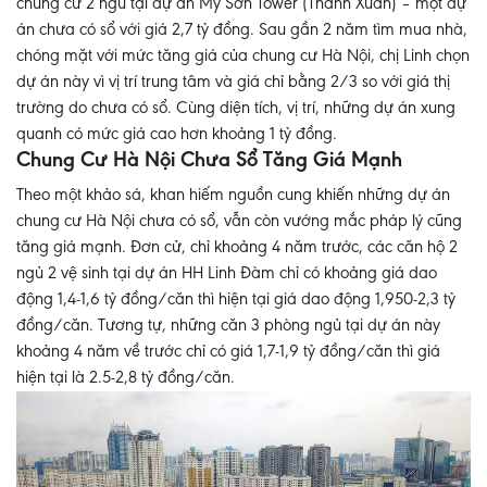
chung cư 2 ngủ tại dự án Mỹ Sơn Tower (Thanh Xuân) – một dự
án chưa có sổ với giá 2,7 tỷ đồng. Sau gần 2 năm tìm mua nhà,
chóng mặt với mức tăng giá của chung cư Hà Nội, chị Linh chọn
dự án này vì vị trí trung tâm và giá chỉ bằng 2/3 so với giá thị
trường do chưa có sổ. Cùng diện tích, vị trí, những dự án xung
quanh có mức giá cao hơn khoảng 1 tỷ đồng.
Chung Cư Hà Nội Chưa Sổ Tăng Giá Mạnh
Theo một khảo sá, khan hiếm nguồn cung khiến những dự án
chung cư Hà Nội chưa có sổ, vẫn còn vướng mắc pháp lý cũng
tăng giá mạnh. Đơn cử, chỉ khoảng 4 năm trước, các căn hộ 2
ngủ 2 vệ sinh tại dự án HH Linh Đàm chỉ có khoảng giá dao
động 1,4-1,6 tỷ đồng/căn thì hiện tại giá dao động 1,950-2,3 tỷ
đồng/căn. Tương tự, những căn 3 phòng ngủ tại dự án này
khoảng 4 năm về trước chỉ có giá 1,7-1,9 tỷ đồng/căn thì giá
hiện tại là 2.5-2,8 tỷ đồng/căn.