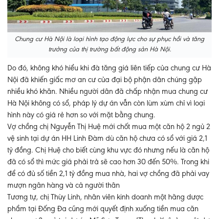
Chung cư Hà Nội là loại hình tạo động lực cho sự phục hồi và tăng
trưởng của thị trường bất động sản Hà Nội.
Do đó, không khó hiểu khi đà tăng giá liên tiếp của chung cư Hà
Nội đã khiến giấc mơ an cư của đại bộ phận dân chúng gặp
nhiều khó khăn. Nhiều người dân đã chấp nhận mua chung cư
Hà Nội không có sổ, pháp lý dự án vẫn còn lùm xùm chỉ vì loại
hình này có giá rẻ hơn so với mặt bằng chung.
Vợ chồng chị Nguyễn Thị Huệ mới chốt mua một căn hộ 2 ngủ 2
vệ sinh tại dự án HH Linh Đàm dù căn hộ chưa có sổ với giá 2,1
tỷ đồng. Chị Huệ cho biết cùng khu vực đó nhưng nếu là căn hộ
đã có sổ thì mức giá phải trả sẽ cao hơn 30 đến 50%. Trong khi
để có đủ số tiền 2,1 tỷ đồng mua nhà, hai vợ chồng đã phải vay
mượn ngân hàng và cả người thân
Tương tự, chị Thùy Linh, nhân viên kinh doanh một hãng dược
phẩm tại Đống Đa cũng mới quyết định xuống tiền mua căn