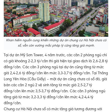
Khan hiếm nguồn cung khiến những dự án chung cư Hà Nội chưa có
sổ, vẫn còn vướng mắc pháp lý cũng tăng giá mạnh.
Tại dự án Mỹ Sơn Tower, 4 năm trước, các căn 2 phòng ngủ chỉ
có giá khoảng 2-2,3 tỷ/căn thì giá hiện tại giao dịch là 2,6-2,8 tỷ
đồng/căn. Các căn 3 phòng ngủ tại dự án cũng tăng từ mức
giá 2,4-2,6 tỷ đồng/căn lên mức 3,3-3,7 tỷ đồng/căn. Tại Thăng
Long Yên Hòa (Cầu Giấy) – một dự án cũng chưa có sổ đỏ, giá
bán các căn 2 ngủ 2 vệ sinh tăng từ mức giá 2,5-2,7 tỷ
đồng/căn lên mức 3,5-3,7 tỷ đồng/căn. Các căn 3 phòng ngủ
tăng giá từ mức 3,2-3,3 tỷ đồng/căn lên mức 4,2-4,4 tỷ
đồng/căn.
Chung cư Hà Nội chưa sổ có mức tăng giá tương đương với