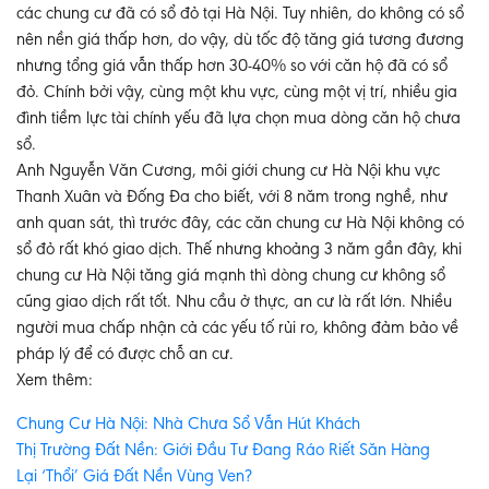
các chung cư đã có sổ đỏ tại Hà Nội. Tuy nhiên, do không có sổ
nên nền giá thấp hơn, do vậy, dù tốc độ tăng giá tương đương
nhưng tổng giá vẫn thấp hơn 30-40% so với căn hộ đã có sổ
đỏ. Chính bởi vậy, cùng một khu vực, cùng một vị trí, nhiều gia
đình tiềm lực tài chính yếu đã lựa chọn mua dòng căn hộ chưa
sổ.
Anh Nguyễn Văn Cương, môi giới chung cư Hà Nội khu vực
Thanh Xuân và Đống Đa cho biết, với 8 năm trong nghề, như
anh quan sát, thì trước đây, các căn chung cư Hà Nội không có
sổ đỏ rất khó giao dịch. Thế nhưng khoảng 3 năm gần đây, khi
chung cư Hà Nội tăng giá mạnh thì dòng chung cư không sổ
cũng giao dịch rất tốt. Nhu cầu ở thực, an cư là rất lớn. Nhiều
người mua chấp nhận cả các yếu tố rủi ro, không đảm bảo về
pháp lý để có được chỗ an cư.
Xem thêm:
Chung Cư Hà Nội: Nhà Chưa Sổ Vẫn Hút Khách
Thị Trường Đất Nền: Giới Đầu Tư Đang Ráo Riết Săn Hàng
Lại ‘Thổi’ Giá Đất Nền Vùng Ven?