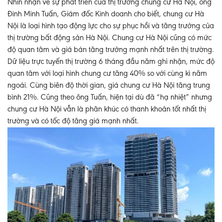
Nhìn nhận về sự phát triển của thị trường chung cư Hà Nội, ông
Đinh Minh Tuấn, Giám đốc Kinh doanh cho biết, chung cư Hà
Nội là loại hình tạo động lực cho sự phục hồi và tăng trưởng của
thị trường bất động sản Hà Nội. Chung cư Hà Nội cũng có mức
độ quan tâm và giá bán tăng trưởng mạnh nhất trên thị trường.
Dữ liệu trực tuyến thị trường 6 tháng đầu năm ghi nhận, mức độ
quan tâm với loại hình chung cư tăng 40% so với cùng kì năm
ngoái. Cùng biên độ thời gian, giá chung cư Hà Nội tăng trung
bình 21%. Cũng theo ông Tuấn, hiện tại dù đã “hạ nhiệt” nhưng
chung cư Hà Nội vẫn là phân khúc có thanh khoản tốt nhất thị
trường và có tốc độ tăng giá mạnh nhất.