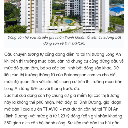
Dòng căn hộ vừa túi tiền ghi nhận thanh khoản tốt trên thị trường bất
động sản vệ tinh TP.HCM.
Câu chuyện tương tự cũng đang diễn ra tại thị trường Long An
khi trên thị trường mua bán, căn hộ chung cư cũng đứng đầu về
mức độ quan tâm, bỏ xa các loại hình bất động sản khác. Dữ
liệu của thị trường tháng 10 của Batdongsan.com.vn cho biết,
mức độ quan tâm với căn hộ chung cư trên thị trường mua bán
Long An tăng 15% so với tháng trước đó.
Sức hút của dòng căn hộ chung cư giá mềm tại các thị trường
này là không thể phủ nhận. Mới đây, tại Bình Dương, giai đoạn
mở bán 1 của dự án TT AVIO – một dự án căn hộ tại TP Dĩ An
(Bình Dương) với mức giá từ 1,23 tỷ đồng/căn ghi nhận khoảng
350 giao dịch căn hộ thành công. Sự kiện mở bán thu hút gần