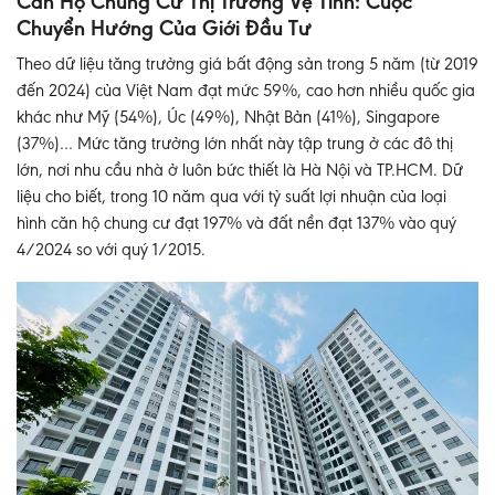
Căn Hộ Chung Cư Thị Trường Vệ Tinh: Cuộc
Chuyển Hướng Của Giới Đầu Tư
Theo dữ liệu tăng trưởng giá bất động sản trong 5 năm (từ 2019
đến 2024) của Việt Nam đạt mức 59%, cao hơn nhiều quốc gia
khác như Mỹ (54%), Úc (49%), Nhật Bản (41%), Singapore
(37%)… Mức tăng trưởng lớn nhất này tập trung ở các đô thị
lớn, nơi nhu cầu nhà ở luôn bức thiết là Hà Nội và TP.HCM. Dữ
liệu cho biết, trong 10 năm qua​ với tỷ suất lợi nhuận của loại
hình căn hộ chung cư đạt 197% và đất nền đạt 137% vào quý
4/2024 so với quý 1/2015.