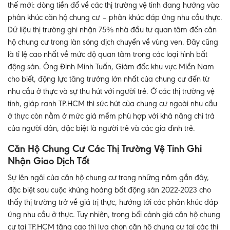
thế mới: dòng tiền đổ về các thị trường vệ tinh đang hướng vào
phân khúc căn hộ chung cư – phân khúc đáp ứng nhu cầu thực.
Dữ liệu thị trường ghi nhận 75% nhà đầu tư quan tâm đến căn
hộ chung cư trong làn sóng dịch chuyển về vùng ven. Đây cũng
là tỉ lệ cao nhất về mức độ quan tâm trong các loại hình bất
động sản. Ông Đinh Minh Tuấn, Giám đốc khu vực Miền Nam
cho biết, động lực tăng trưởng lớn nhất của chung cư đến từ
nhu cầu ở thực và sự thu hút với người trẻ. Ở các thị trường vệ
tinh, giáp ranh TP.HCM thì sức hút của chung cư ngoài nhu cầu
ở thực còn nằm ở mức giá mềm phù hợp với khả năng chi trả
của người dân, đặc biệt là người trẻ và các gia đình trẻ.
Căn Hộ Chung Cư Các Thị Trường Vệ Tinh Ghi
Nhận Giao Dịch Tốt
Sự lên ngôi của căn hộ chung cư trong những năm gần đây,
đặc biệt sau cuộc khủng hoảng bất động sản 2022-2023 cho
thấy thị trường trở về giá trị thực, hướng tới các phân khúc đáp
ứng nhu cầu ở thực. Tuy nhiên, trong bối cảnh giá căn hộ chung
cư tại TP.HCM tăng cao thì lựa chọn căn hộ chung cư tại các thị