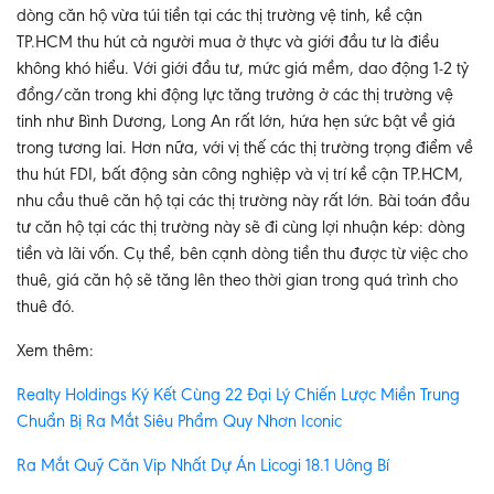
dòng căn hộ vừa túi tiền tại các thị trường vệ tinh, kề cận
TP.HCM thu hút cả người mua ở thực và giới đầu tư là điều
không khó hiểu. Với giới đầu tư, mức giá mềm, dao động 1-2 tỷ
đồng/căn trong khi động lực tăng trưởng ở các thị trường vệ
tinh như Bình Dương, Long An rất lớn, hứa hẹn sức bật về giá
trong tương lai. Hơn nữa, với vị thế các thị trường trọng điểm về
thu hút FDI, bất động sản công nghiệp và vị trí kề cận TP.HCM,
nhu cầu thuê căn hộ tại các thị trường này rất lớn. Bài toán đầu
tư căn hộ tại các thị trường này sẽ đi cùng lợi nhuận kép: dòng
tiền và lãi vốn. Cụ thể, bên cạnh dòng tiền thu được từ việc cho
thuê, giá căn hộ sẽ tăng lên theo thời gian trong quá trình cho
thuê đó.
Xem thêm:
Realty Holdings Ký Kết Cùng 22 Đại Lý Chiến Lược Miền Trung
Chuẩn Bị Ra Mắt Siêu Phẩm Quy Nhơn Iconic
Ra Mắt Quỹ Căn Vip Nhất Dự Án Licogi 18.1 Uông Bí