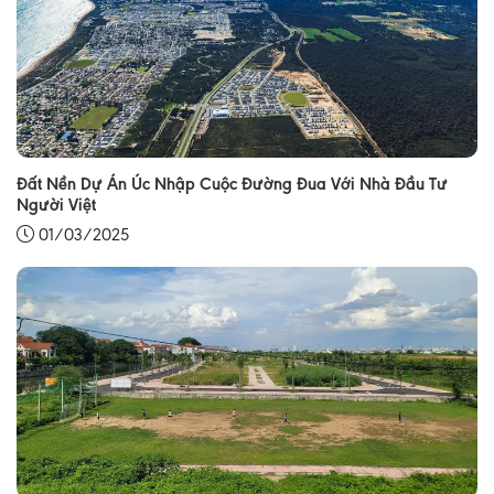
Đất Nền Dự Án Úc Nhập Cuộc Đường Đua Với Nhà Đầu Tư
Người Việt
01/03/2025