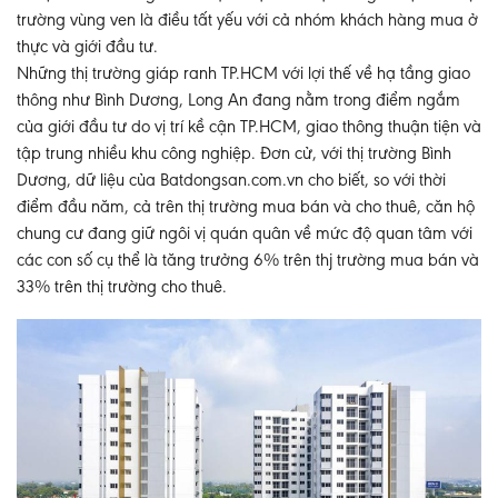
trường vùng ven là điều tất yếu với cả nhóm khách hàng mua ở
thực và giới đầu tư.
Những thị trường giáp ranh TP.HCM với lợi thế về hạ tầng giao
thông như Bình Dương, Long An đang nằm trong điểm ngắm
của giới đầu tư do vị trí kề cận TP.HCM, giao thông thuận tiện và
tập trung nhiều khu công nghiệp. Đơn cử, với thị trường Bình
Dương, dữ liệu của Batdongsan.com.vn cho biết, so với thời
điểm đầu năm, cả trên thị trường mua bán và cho thuê, căn hộ
chung cư đang giữ ngôi vị quán quân về mức độ quan tâm với
các con số cụ thể là tăng trưởng 6% trên thj trường mua bán và
33% trên thị trường cho thuê.