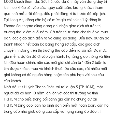
1.000 khách tham dự. Sức hút của dự án này vẫn đang duy trì
khi theo khảo sát vào các ngày cuối tuần, lượng khách tham
qua nhà mẫu rất đông, đều phải đăng kí từ trước để xếp lịch.
Tại Long An, dòng căn hộ có mức giá chỉ nhỉnh 1 tỷ đồng là
Ehome Southgate cũng đang ghi nhận giao dịch tốt trên thị
trường thời điểm cuối năm. Cả trên thị trường cho thuê và mua
bán, các giao dịch diễn ra vô cùng sôi động. Đến nay, dự án đã
thanh khoản hết toàn bộ bảng hàng sơ cấp, các giao dịch
chuyển nhượng trên thị trường thứ cấp diễn ra sôi nổi. Do mức
giá mềm, dự án đã đi vào vận hành, hạ tầng giao thông và tiện
ích đều hoàn chỉnh, nên các môi giới chỉ cần từ 1 đến 2 tuần là
tìm được khách mua và khách thuê. Do cầu cao, rất nhiều môi
giới không có đủ nguồn hàng hoặc căn phù hợp với nhu cầu
của khách.
Nhà đầu tư Huỳnh Thành Phát, trú tại quận 5 (TP.HCM), một
người đã có hơn 10 năm lăn lộn với các thị trường vệ tinh
TP.HCM cho biết, trong bối cảnh giá căn hộ chung cư tại
TP.HCM tăng cao, căn hộ bình dân biến mất hoàn toàn, căn hộ
trung cấp nhỏ giọt, dòng cao cấp và hạng sang áp đảo thì