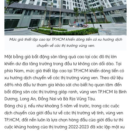
Mức giá thiết lập cao tại TP.HCM khiến dòng tiền có xu hướng dịch
chuyển về các thị trường vùng ven.
Mặt bằng giá bất động sản tăng quá cao tại các đô thị lớn
khiến dư địa tăng trưởng trong đầu tư không còn dồi dào. Tại
phía Nam, mức giá thiết lập cao tại TP.HCM khiến dòng tiền có
xu hướng dịch chuyển về các thị trường vùng ven. Theo dữ liệu
68% nhà đầu tư tham gia khảo sát cho biết họ quan tâm đến
bất động sản các thị trường giáp ranh, vùng ven TP.HCM là Bình
Dương, Long An, Đồng Nai và Bà Rịa Vũng Tàu.
Đáng chú ý, nếu như khoảng 5 năm về trước, trong các cuộc
dịch chuyển của giới đầu tư về các thị trường vệ tinh, vùng ven
TP.HCM, đất nền luôn là lựa chọn hàng đầu của giới đầu tư thì
cuộc khủng hoảng của thị trường 2022-2023 đã xác lập một xu