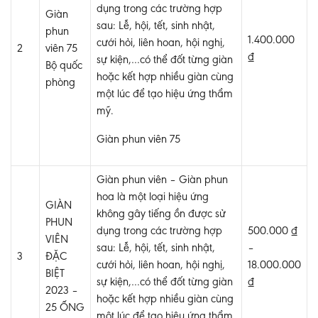
dụng trong các trường hợp
Giàn
sau: Lễ, hội, tết, sinh nhật,
phun
1.400.000
cưới hỏi, liên hoan, hội nghị,
2
viên 75
₫
sự kiện,…có thể đốt từng giàn
Bộ quốc
hoặc kết hợp nhiều giàn cùng
phòng
một lúc để tạo hiệu ứng thẩm
mỹ.
Giàn phun viên 75
Giàn phun viên – Giàn phun
hoa là một loại hiệu ứng
GIÀN
không gây tiếng ồn được sử
PHUN
dụng trong các trường hợp
500.000 ₫
VIÊN
sau: Lễ, hội, tết, sinh nhật,
–
3
ĐẶC
cưới hỏi, liên hoan, hội nghị,
18.000.000
BIỆT
sự kiện,…có thể đốt từng giàn
₫
2023 –
hoặc kết hợp nhiều giàn cùng
25 ỐNG
một lúc để tạo hiệu ứng thẩm