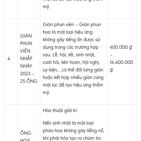
mỹ.
Giàn phun viên – Giàn phun
hoa là một loại hiệu ứng
GIÀN
không gây tiếng ồn được sử
PHUN
dụng trong các trường hợp
400.000 ₫
VIÊN
sau: Lễ, hội, tết, sinh nhật,
–
4
NHẤP
cưới hỏi, liên hoan, hội nghị,
14.400.000
NHÁY
sự kiện,…có thể đốt từng giàn
₫
2023 –
hoặc kết hợp nhiều giàn cùng
25 ỐNG
một lúc để tạo hiệu ứng thẩm
mỹ.
Hỏa thuật giải trí
Nến sinh nhật là một loại
pháo hoa không gây tiếng nổ,
ỐNG
khi phát hỏa tạo ra chùm tia