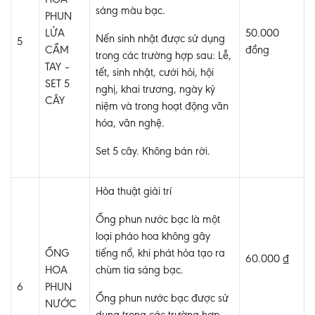
HOA
sáng màu bạc.
PHUN
LỬA
50.000
Nến sinh nhật được sử dụng
5
CẦM
đồng
trong các trường hợp sau: Lễ,
TAY –
tết, sinh nhật, cưới hỏi, hội
SET 5
nghị, khai trương, ngày kỷ
CÂY
niệm và trong hoạt động văn
hóa, văn nghệ.
Set 5 cây. Không bán rời.
Hỏa thuật giải trí
Ống phun nước bạc là một
loại pháo hoa không gây
ỐNG
tiếng nổ, khi phát hỏa tạo ra
60.000 ₫
HOA
chùm tia sáng bạc.
6
PHUN
Ống phun nước bạc được sử
NƯỚC