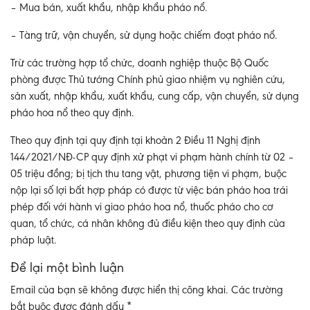
– Mua bán, xuất khẩu, nhập khẩu pháo nổ.
– Tàng trữ, vận chuyển, sử dụng hoặc chiếm đoạt pháo nổ.
Trừ các trường hợp tổ chức, doanh nghiệp thuộc Bộ Quốc
phòng được Thủ tướng Chính phủ giao nhiệm vụ nghiên cứu,
sản xuất, nhập khẩu, xuất khẩu, cung cấp, vận chuyển, sử dụng
pháo hoa nổ theo quy định.
Theo quy định tại quy định tại khoản 2 Điều 11 Nghị định
144/2021/NĐ-CP quy định xử phạt vi phạm hành chính từ 02 –
05 triệu đồng; bị tịch thu tang vật, phương tiện vi phạm, buộc
nộp lại số lợi bất hợp pháp có được từ việc bán pháo hoa trái
phép đối với hành vi giao pháo hoa nổ, thuốc pháo cho cơ
quan, tổ chức, cá nhân không đủ điều kiện theo quy định của
pháp luật.
Để lại một bình luận
Email của bạn sẽ không được hiển thị công khai.
Các trường
bắt buộc được đánh dấu
*