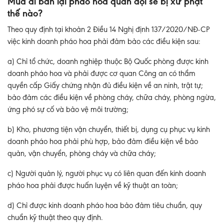
Mua đi bán lại pháo hoa quân đội sẽ bị xử phạt
thế nào?
Theo quy định tại khoản 2 Điều 14 Nghị định 137/2020/NĐ-CP
việc kinh doanh pháo hoa phải đảm bảo các điều kiện sau:
a) Chỉ tổ chức, doanh nghiệp thuộc Bộ Quốc phòng được kinh
doanh pháo hoa và phải được cơ quan Công an có thẩm
quyền cấp Giấy chứng nhận đủ điều kiện về an ninh, trật tự;
bảo đảm các điều kiện về phòng cháy, chữa cháy, phòng ngừa,
ứng phó sự cố và bảo vệ môi trường;
b) Kho, phương tiện vận chuyển, thiết bị, dụng cụ phục vụ kinh
doanh pháo hoa phải phù hợp, bảo đảm điều kiện về bảo
quản, vận chuyển, phòng cháy và chữa cháy;
c) Người quản lý, người phục vụ có liên quan đến kinh doanh
pháo hoa phải được huấn luyện về kỹ thuật an toàn;
d) Chỉ được kinh doanh pháo hoa bảo đảm tiêu chuẩn, quy
chuẩn kỹ thuật theo quy định.