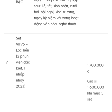
dụng trong các trường hợp
BẠC
sau: Lễ, tết, sinh nhật, cưới
hỏi, hội nghị, khai trương,
ngày kỷ niệm và trong hoạt
động văn hóa, nghệ thuật.
Set
VIP75 –
Lộc Tiến
(2 phun
7
viên đặc
1.700.000
biệt, 1
₫
nhấp
nháy
Giá sỉ:
2023)
1.600.000
khi mua 5
set