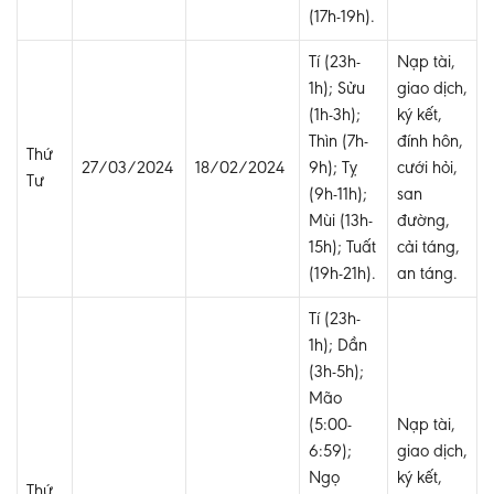
(17h-19h).
Tí (23h-
Nạp tài,
1h); Sửu
giao dịch,
(1h-3h);
ký kết,
Thìn (7h-
đính hôn,
Thứ
27/03/2024
18/02/2024
9h); Tỵ
cưới hỏi,
Tư
(9h-11h);
san
Mùi (13h-
đường,
15h); Tuất
cải táng,
(19h-21h).
an táng.
Tí (23h-
1h); Dần
(3h-5h);
Mão
(5:00-
Nạp tài,
6:59);
giao dịch,
Ngọ
ký kết,
Thứ