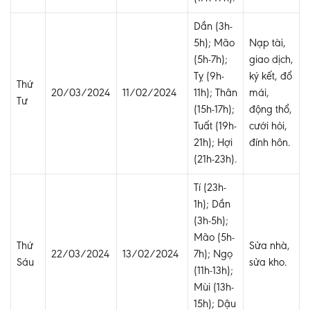
Dần (3h-
5h); Mão
Nạp tài,
(5h-7h);
giao dịch,
Tỵ (9h-
ký kết, đổ
Thứ
20/03/2024
11/02/2024
11h); Thân
mái,
Tư
(15h-17h);
động thổ,
Tuất (19h-
cưới hỏi,
21h); Hợi
đính hôn.
(21h-23h).
Tí (23h-
1h); Dần
(3h-5h);
Mão (5h-
Thứ
Sửa nhà,
22/03/2024
13/02/2024
7h); Ngọ
Sáu
sửa kho.
(11h-13h);
Mùi (13h-
15h); Dậu