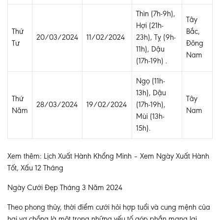
Thìn (7h-9h),
Tây
Hợi (21h-
Thứ
Bắc,
20/03/2024
11/02/2024
23h), Tỵ (9h-
Tư
Đông
11h), Dậu
Nam
(17h-19h) .
Ngọ (11h-
13h), Dậu
Thứ
Tây
28/03/2024
19/02/2024
(17h-19h),
Năm
Nam
Mùi (13h-
15h).
Xem thêm: Lịch Xuất Hành Khổng Minh – Xem Ngày Xuất Hành
Tốt, Xấu 12 Tháng
Ngày Cưới Đẹp Tháng 3 Năm 2024
Theo phong thủy, thời điểm cưới hỏi hợp tuổi và cung mệnh của
hai vợ chồng là một trong những yếu tố góp phần mang lại