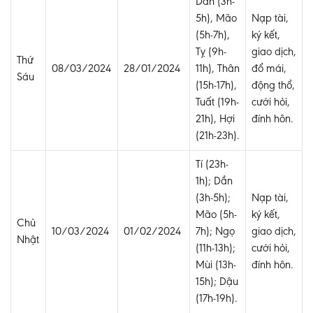
Dần (3h-
5h), Mão
Nạp tài,
(5h-7h),
ký kết,
Tỵ (9h-
giao dịch,
Thứ
08/03/2024
28/01/2024
11h), Thân
đổ mái,
Sáu
(15h-17h),
động thổ,
Tuất (19h-
cưới hỏi,
21h), Hợi
đính hôn.
(21h-23h).
Tí (23h-
1h); Dần
(3h-5h);
Nạp tài,
Mão (5h-
ký kết,
Chủ
10/03/2024
01/02/2024
7h); Ngọ
giao dịch,
Nhật
(11h-13h);
cưới hỏi,
Mùi (13h-
đính hôn.
15h); Dậu
(17h-19h).