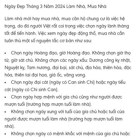
Ngày Đẹp Tháng 3 Năm 2024 Làm Nhà, Mua Nhà
Làm nhà mới hay mua nhà, mua căn hộ chung cư là việc hệ
trọng, do đó người Việt rất coi trọng việc chọn ngày lành tháng
tốt để tiến hành. Việc xem ngày đẹp động thổ, mua nhà cần
tuân thủ một số nguyên tắc cơ bản như sau:
Chọn ngày Hoàng đạo, giờ Hoàng đạo. Không chọn giờ thọ
tử, giờ sát chủ. Không chọn các ngày xấu: Dương công kỵ nhật,
Nguyệt kỵ, Tam nương, đại bại, sát chủ, địa hỏa, thiên hỏa, độc
hỏa, thiên tai đại họa, giá ốc, vãng vong.
Chọn ngày đại cát (ngày có Can sinh Chi) hoặc ngày tiểu
cát (ngày có Chi sinh Can).
Chọn ngày hợp mệnh với gia chủ cũng như người được
mượn tuổi (trường hợp mượn tuổi làm nhà).
Không chọn ngày xung với tuổi của gia chủ hoặc tuổi của
người được mượn tuổi làm nhà (trường hợp mượn tuổi làm
nhà).
Không chọn ngày có mệnh khắc với mệnh của gia chủ hoặc