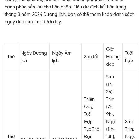
hạnh phúc bền lâu cho hôn nhân. Nếu dự định kết hôn trong
tháng 3 năm 2024 Dương lịch, bạn có thể tham khảo danh sách
ngày đẹp cưới hỏi dưới đây.
Giờ
Ngày Dương
Ngày Âm
Tuổi
Thứ
Sao tốt
Hoàng
lịch
lịch
hợp
đạo
Sửu
(1h-
3h),
Thiên
Thìn
Quý,
(7h-
Tuế
9h),
Hợp,
Ngọ
Sửu,
Tục Thế,
(11h-
Thìn,
Thứ
Đại
13h),
Ngọ,