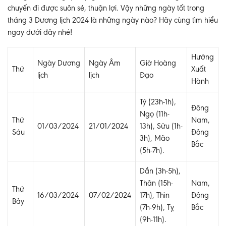
chuyến đi được suôn sẻ, thuận lợi. Vậy những ngày tốt trong
tháng 3 Dương lịch 2024 là những ngày nào? Hãy cùng tìm hiểu
ngay dưới đây nhé!
Hướng
Ngày Dương
Ngày Âm
Giờ Hoàng
Thứ
Xuất
lịch
lịch
Đạo
Hành
Tý (23h-1h),
Đông
Ngọ (11h-
Thứ
Nam,
01/03/2024
21/01/2024
13h), Sửu (1h-
Sáu
Đông
3h), Mão
Bắc
(5h-7h).
Dần (3h-5h),
Thân (15h-
Nam,
Thứ
16/03/2024
07/02/2024
17h), Thìn
Đông
Bảy
(7h-9h), Tỵ
Bắc
(9h-11h).