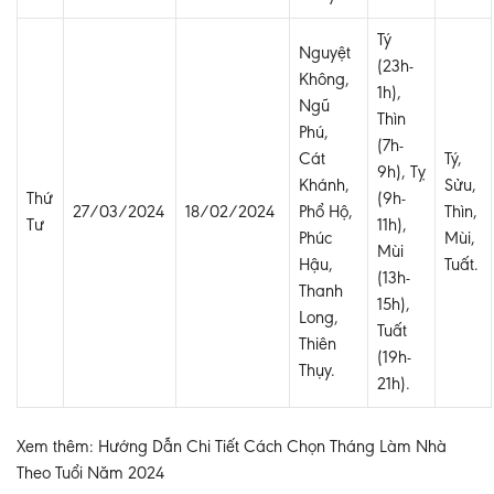
Tý
Nguyệt
(23h-
Không,
1h),
Ngũ
Thìn
Phú,
(7h-
Cát
Tý,
9h), Tỵ
Khánh,
Sửu,
Thứ
(9h-
27/03/2024
18/02/2024
Phổ Hộ,
Thìn,
Tư
11h),
Phúc
Mùi,
Mùi
Hậu,
Tuất.
(13h-
Thanh
15h),
Long,
Tuất
Thiên
(19h-
Thụy.
21h).
Xem thêm: Hướng Dẫn Chi Tiết Cách Chọn Tháng Làm Nhà
Theo Tuổi Năm 2024