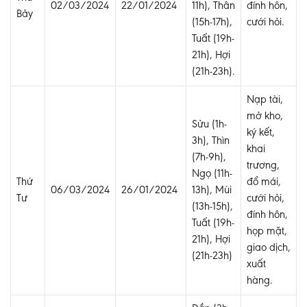
02/03/2024
22/01/2024
11h), Thân
đính hôn,
Bảy
(15h-17h),
cưới hỏi.
Tuất (19h-
21h), Hợi
(21h-23h).
Nạp tài,
mở kho,
Sửu (1h-
ký kết,
3h), Thìn
khai
(7h-9h),
trương,
Ngọ (11h-
Thứ
đổ mái,
06/03/2024
26/01/2024
13h), Mùi
Tư
cưới hỏi,
(13h-15h),
đính hôn,
Tuất (19h-
họp mặt,
21h), Hợi
giao dịch,
(21h-23h)
xuất
hàng.