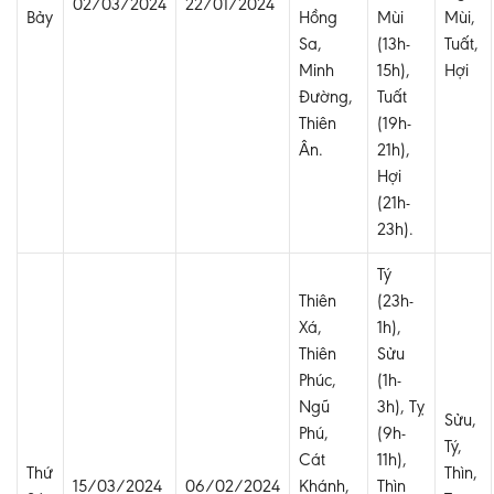
02/03/2024
22/01/2024
Bảy
Hồng
Mùi
Mùi,
Sa,
(13h-
Tuất,
Minh
15h),
Hợi
Đường,
Tuất
Thiên
(19h-
Ân.
21h),
Hợi
(21h-
23h).
Tý
Thiên
(23h-
Xá,
1h),
Thiên
Sửu
Phúc,
(1h-
Ngũ
3h), Tỵ
Sửu,
Phú,
(9h-
Tý,
Cát
11h),
Thứ
Thìn,
15/03/2024
06/02/2024
Khánh,
Thìn