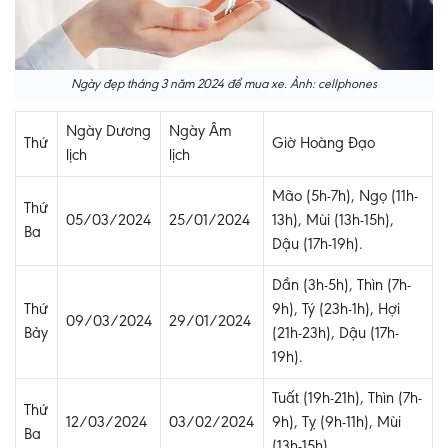
Ngày đẹp tháng 3 năm 2024 để mua xe. Ảnh: cellphones
Ngày Dương
Ngày Âm
Thứ
Giờ Hoàng Đạo
lịch
lịch
Mão (5h-7h), Ngọ (11h-
Thứ
05/03/2024
25/01/2024
13h), Mùi (13h-15h),
Ba
Dậu (17h-19h).
Dần (3h-5h), Thìn (7h-
Thứ
9h), Tý (23h-1h), Hợi
09/03/2024
29/01/2024
Bảy
(21h-23h), Dậu (17h-
19h).
Tuất (19h-21h), Thìn (7h-
Thứ
12/03/2024
03/02/2024
9h), Tỵ (9h-11h), Mùi
Ba
(13h-15h).