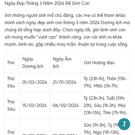
Ngày Đẹp Tháng 3 Năm 2024 Để Sinh Con
Với những người sinh mổ chủ động, các mẹ có thể tham khảo
danh sách ngày đẹp sinh con tháng 3 năm 2024 Dương lịch mà
chúng tôi tổng hợp dưới đây. Chọn ngày tốt, giờ lành sinh con
với mong muốn “vượt cạn” thành công, con cái sinh ra khỏe
mạnh, bình an, gặp nhiều may mắn, thuận lợi trong cuộc sống.
Ngày
Ngày Âm
Thứ
Giờ Hoàng đạo
Dương lịch
lịch
Thứ
Tý (23h-1h), Thân (15h-
01/03/2024
21/01/2024
Sáu
17h), Mão (5h-7h).
Tý (23h-1h), Tuất (19h-
Thứ
15/03/2024
06/02/2024
21h), Sửu (1h-3h), Mùi
Sáu
(13h-15h), Thìn (7h-9h).
Sửu (1h-3h), Tỵ (9h-
Thứ
11h), Ngọ (11h-13h),