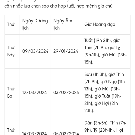
cân nhắc lựa chọn sao cho hợp tuổi, hợp mệnh gia chủ.
Ngày Dương
Ngày Âm
Thứ
Giờ Hoàng đạo
lịch
lịch
Tuất (19h-21h), giờ
Thứ
Thìn (7h-9h, giờ Tỵ
09/03/2024
29/01/2024
Bảy
(9h-11h), giờ Mùi (13h-
15h).
Sửu (1h-3h), giờ Thìn
(7h-9h), giờ Ngọ (11h-
Thứ
13h), giờ Mùi (13h-
12/03/2024
03/02/2024
Ba
15h), giờ Tuất (19h-
21h), giờ Hợi (21h-
23h).
Dần (3h-5h), Thìn (7h-
Thứ
9h), Tý (23h-1h), Hợi
14/03/2024
05/02/2024