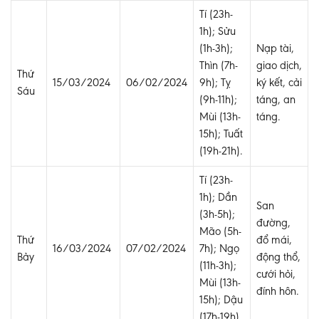
Tí (23h-
1h); Sửu
(1h-3h);
Nạp tài,
Thìn (7h-
giao dịch,
Thứ
15/03/2024
06/02/2024
9h); Tỵ
ký kết, cải
Sáu
(9h-11h);
táng, an
Mùi (13h-
táng.
15h); Tuất
(19h-21h).
Tí (23h-
1h); Dần
San
(3h-5h);
đường,
Mão (5h-
Thứ
đổ mái,
16/03/2024
07/02/2024
7h); Ngọ
Bảy
động thổ,
(11h-3h);
cưới hỏi,
Mùi (13h-
đính hôn.
15h); Dậu
(17h-19h).