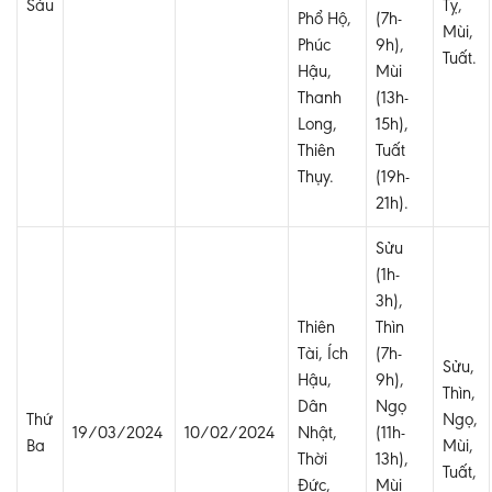
Sáu
Tỵ,
Phổ Hộ,
(7h-
Mùi,
Phúc
9h),
Tuất.
Hậu,
Mùi
Thanh
(13h-
Long,
15h),
Thiên
Tuất
Thụy.
(19h-
21h).
Sửu
(1h-
3h),
Thiên
Thìn
Tài, Ích
(7h-
Sửu,
Hậu,
9h),
Thìn,
Dân
Ngọ
Thứ
Ngọ,
19/03/2024
10/02/2024
Nhật,
(11h-
Ba
Mùi,
Thời
13h),
Tuất,
Đức,
Mùi