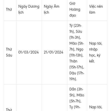
Giờ
Ngày Dương
Ngày Âm
Việc nên
Thứ
Hoàng
lịch
lịch
làm
đạo
Tý (23h-
1h), Sửu
(1h-3h),
Mão (5h-
Nạp tài,
Thứ
7h), Ngọ
nhập
01/03/2024
21/01/2024
Sáu
(11h-13h),
học, ký
Thân
kết.
(15h-17h),
Dậu (17h-
19h).
Dần (3h-
5h), Mão
(5h-7h),
Tỵ (9h-
Nạp tài,
Thứ