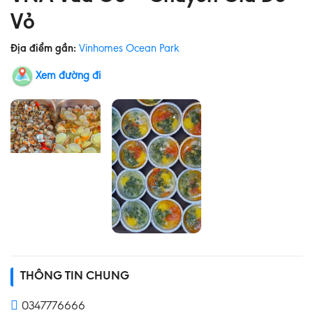
Vỏ
Địa điểm gần:
Vinhomes Ocean Park
Xem đường đi
THÔNG TIN CHUNG
0347776666