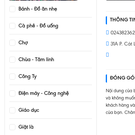
Bánh - Đồ ăn nhẹ
THÔNG T
Cà phê - Đồ uống
024382362
Chợ
31A P. Cát 
Chùa - Tâm linh
Công Ty
ĐÓNG GÓ
Nội dung của b
Điện máy - Công nghệ
và không muốn 
khách hàng và 
Giáo dục
của bạn. Chân
Giặt là