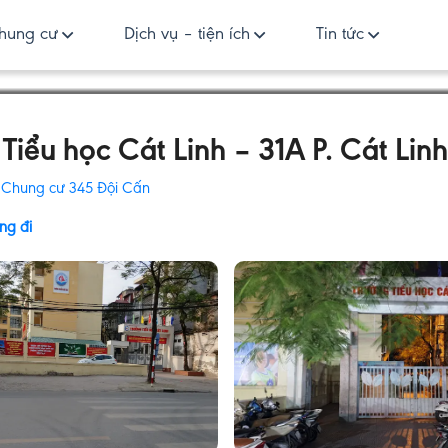
hung cư
Dịch vụ – tiện ích
Tin tức
Tiểu học Cát Linh – 31A P. Cát Linh
:
Chung cư 345 Đội Cấn
ng đi