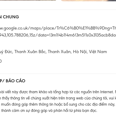
IN CHUNG
ww.google.co.uk/maps/place/Tr%C6%B0%E1%BB%9Dng
943,105.788206,15z/data=!3m1!4b1!4m6!3m5!1s0x3135acb8da
 Đức, Thanh Xuân Bắc, Thanh Xuân, Hà Nội, Việt Nam
0
P/ BÁO CÁO
ài viết này được tham khảo và tổng hợp từ các nguồn trên Internet.
thấy thông tin về chúng xuất hiện trên trang web của chúng tôi, vui l
muốn đóng góp thêm thông tin hoặc bổ sung cho các địa điểm này, xin
 thành cảm ơn sự đóng góp và phản hồi từ phía bạn đọc.