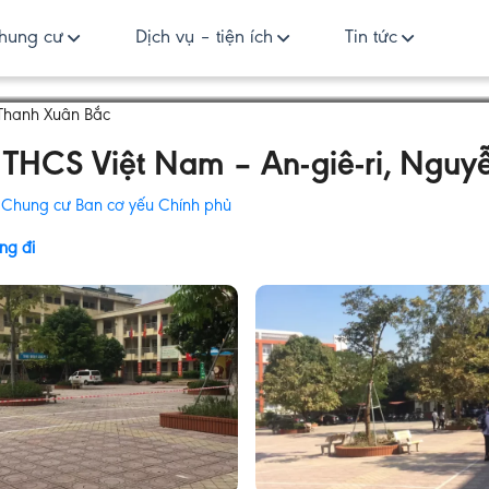
hung cư
Dịch vụ – tiện ích
Tin tức
 Thanh Xuân Bắc
 THCS Việt Nam – An-giê-ri, Nguy
:
Chung cư Ban cơ yếu Chính phủ
ng đi