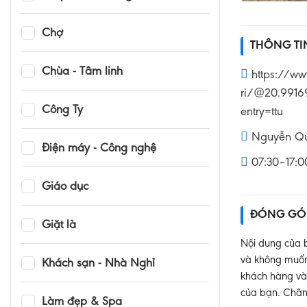
Chợ
THÔNG T
Chùa - Tâm linh
https://w
ri/@20.9916
Công Ty
entry=ttu
Nguyễn Quý
Điện máy - Công nghệ
07:30–17:0
Giáo dục
ĐÓNG GÓ
Giặt là
Nội dung của b
và không muốn 
Khách sạn - Nhà Nghỉ
khách hàng và 
của bạn. Chân
Làm đẹp & Spa