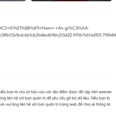
+THCS+Vi%E1%BB%87t+Nam+-+An-gi%C3%AA-
c5ffb1:0x1bdc6b1cb2fa8ed6!8m2!3d20.9916746!4d105.79848
 Nếu bạn là chủ sở hữu của các địa điểm được đề cập trên website
òng liên hệ với ban quản trị để yêu cầu gỡ bỏ dữ liệu. Nếu bạn là
 vui lòng liên hệ với ban quản trị trang web để chia sẻ thông tin