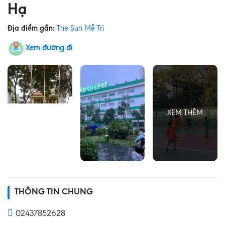
Hạ
Địa điểm gần:
The Sun Mễ Trì
Xem đường đi
THÔNG TIN CHUNG
02437852628