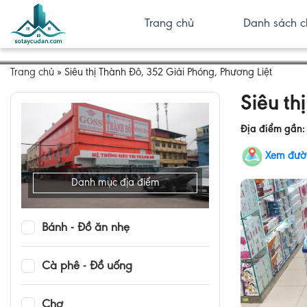
Trang chủ
Danh sách c
Trang chủ
»
Siêu thị Thành Đô, 352 Giải Phóng, Phương Liệt
Siêu th
Địa điểm gần
Xem đườ
Danh mục địa điểm
Bánh - Đồ ăn nhẹ
Cà phê - Đồ uống
Chợ