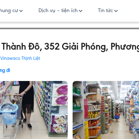
hung cư
Dịch vụ – tiện ích
Tin tức
ị Thành Đô, 352 Giải Phóng, Phương
:
Vinawaco Thịnh Liệt
ng đi