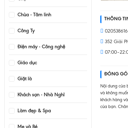
Chùa - Tâm linh
THÔNG T
Công Ty
020538616
352 Giải P
Điện máy - Công nghệ
07:00–22:
Giáo dục
ĐÓNG GÓ
Giặt là
Nội dung của b
và không muốn 
Khách sạn - Nhà Nghỉ
khách hàng và 
của bạn. Chân
Làm đẹp & Spa
Mẹ và Bé