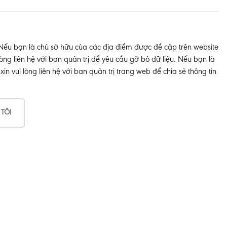
 Nếu bạn là chủ sở hữu của các địa điểm được đề cập trên website
òng liên hệ với ban quản trị để yêu cầu gỡ bỏ dữ liệu. Nếu bạn là
 vui lòng liên hệ với ban quản trị trang web để chia sẻ thông tin
 TÔI