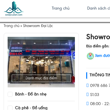
Trang chủ
Danh sách c
Trang chủ
»
Showroom Đại Lộc
Showro
Địa điểm gần
Xem đườ
THÔNG T
Danh mục địa điểm
0978 686 
Bánh - Đồ ăn nhẹ
S1.03
08:00 - 22
Cà phê - Đồ uống