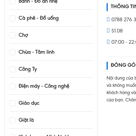
Bánh - Đồ ăn nhẹ
THÔNG T
Cà phê - Đồ uống
0788 276 3
S1.08
Chợ
07:00 - 22
Chùa - Tâm linh
ĐÓNG GÓ
Công Ty
Nội dung của b
và không muốn 
Điện máy - Công nghệ
khách hàng và 
của bạn. Chân
Giáo dục
Giặt là