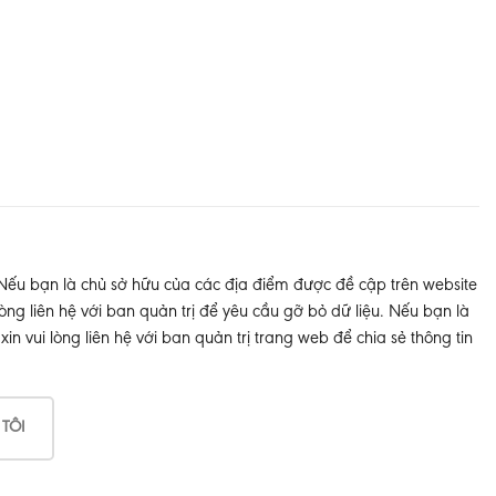
 Nếu bạn là chủ sở hữu của các địa điểm được đề cập trên website
òng liên hệ với ban quản trị để yêu cầu gỡ bỏ dữ liệu. Nếu bạn là
 vui lòng liên hệ với ban quản trị trang web để chia sẻ thông tin
 TÔI