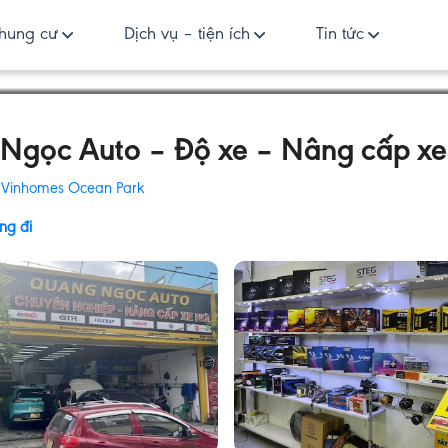
hung cư
Dịch vụ – tiện ích
Tin tức
Ngọc Auto – Độ xe – Nâng cấp xe
:
Vinhomes Ocean Park
ng đi