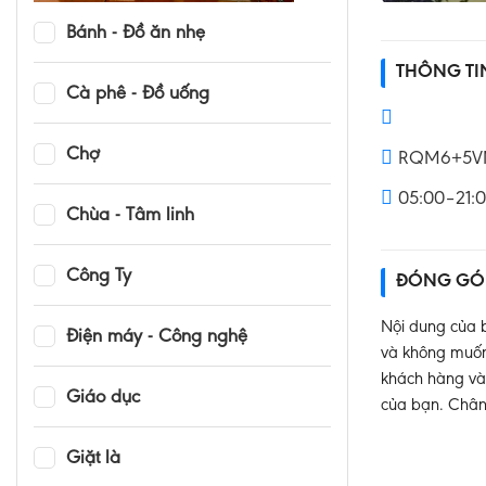
Bánh - Đồ ăn nhẹ
THÔNG T
Cà phê - Đồ uống
Chợ
RQM6+5VM, 
05:00–21:
Chùa - Tâm linh
Công Ty
ĐÓNG GÓ
Nội dung của b
Điện máy - Công nghệ
và không muốn 
khách hàng và 
Giáo dục
của bạn. Chân
Giặt là