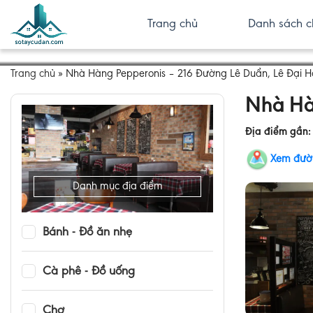
Trang chủ
Danh sách c
Trang chủ
»
Nhà Hàng Pepperonis – 216 Đường Lê Duẩn, Lê Đại 
Nhà Hà
Địa điểm gần
Xem đườ
Danh mục địa điểm
Bánh - Đồ ăn nhẹ
Cà phê - Đồ uống
Chợ