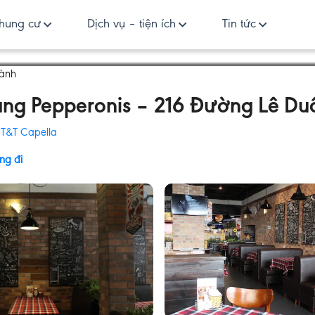
hung cư
Dịch vụ – tiện ích
Tin tức
Hành
ng Pepperonis – 216 Đường Lê Duẩ
:
T&T Capella
ng đi