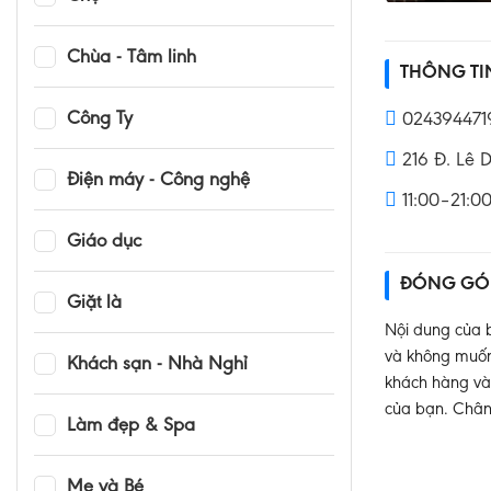
Chùa - Tâm linh
THÔNG T
Công Ty
024394471
216 Đ. Lê 
Điện máy - Công nghệ
11:00–21:0
Giáo dục
ĐÓNG GÓ
Giặt là
Nội dung của b
và không muốn 
Khách sạn - Nhà Nghỉ
khách hàng và 
của bạn. Chân
Làm đẹp & Spa
Mẹ và Bé