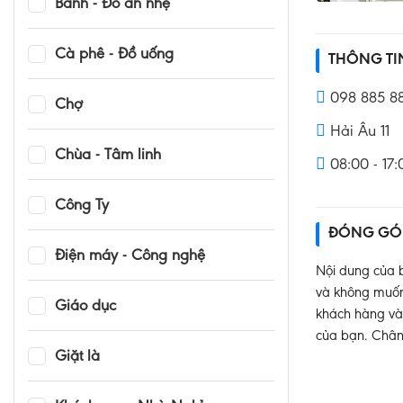
Bánh - Đồ ăn nhẹ
Cà phê - Đồ uống
THÔNG T
098 885 88
Chợ
Hải Âu 11
Chùa - Tâm linh
08:00 - 17
Công Ty
ĐÓNG GÓ
Điện máy - Công nghệ
Nội dung của b
và không muốn 
Giáo dục
khách hàng và 
của bạn. Chân
Giặt là