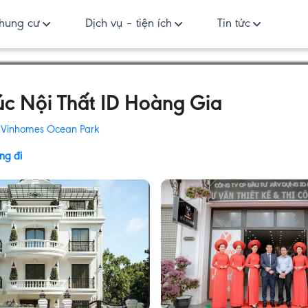
hung cư
Dịch vụ – tiện ích
Tin tức
úc Nội Thất ID Hoàng Gia
:
Vinhomes Ocean Park
ng đi