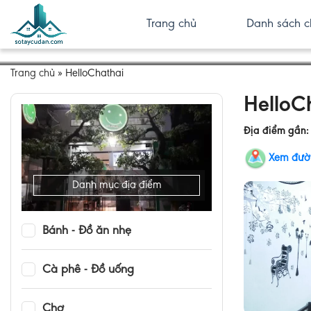
Trang chủ
Danh sách c
Trang chủ
»
HelloChathai
HelloC
Địa điểm gần
Xem đườ
Danh mục địa điểm
Bánh - Đồ ăn nhẹ
Cà phê - Đồ uống
Chợ