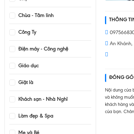
Chùa - Tâm linh
THÔNG T
Công Ty
09756683
An Khánh, 
Điện máy - Công nghệ
Giáo dục
ĐÓNG GÓ
Giặt là
Nội dung của b
và không muốn 
Khách sạn - Nhà Nghỉ
khách hàng và 
của bạn. Chân
Làm đẹp & Spa
Mẹ và Bé