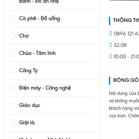
Bánh - Đồ ăn nhẹ
Cà phê - Đồ uống
THÔNG T
0896 121 6
Chợ
S2.08
Chùa - Tâm linh
10:00 - 21
Công Ty
ĐÓNG GÓ
Điện máy - Công nghệ
Nội dung của b
và không muốn 
Giáo dục
khách hàng và 
của bạn. Chân
Giặt là