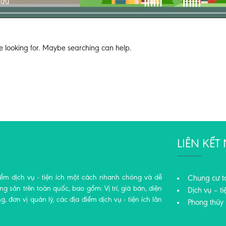
Sửu
e looking for. Maybe searching can help.
LIÊN KẾ
iểm dịch vụ - tiện ích một cách nhanh chóng và dễ
Chung cư t
 sản trên toàn quốc, bao gồm: Vị trí, giá bán, diện
Dịch vụ – ti
ng, đơn vị quản lý, các địa điểm dịch vụ - tiện ích lân
Phong thủy