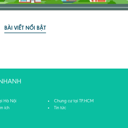
BÀI VIẾT NỔI BẬT
T NHANH
ại Hà Nội
Chung cư tại TP.HCM
ện ích
Tin tức