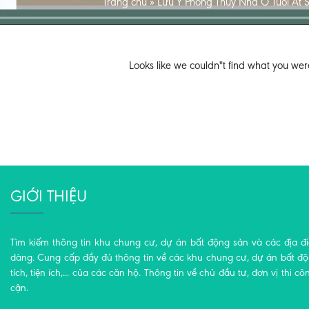
Trang chủ
»
Lưu Ý Phong Thủy Nhà Ở Tuổi Ất 
Looks like we couldn"t find what you wer
GIỚI THIỆU
Tìm kiếm thông tin khu chung cư, dự án bất động sản và các địa đ
dàng. Cung cấp đầy đủ thông tin về các khu chung cư, dự án bất động
tích, tiện ích,... của các căn hộ. Thông tin về chủ đầu tư, đơn vị thi cô
cận.