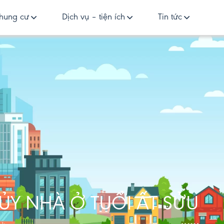
hung cư
Dịch vụ – tiện ích
Tin tức
ỦY NHÀ Ở TUỔI ẤT SỬU