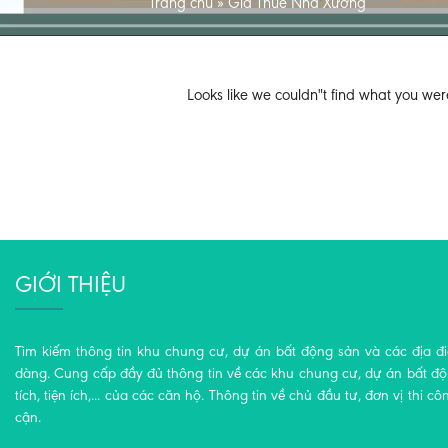
Trang chủ
»
Giá Thuê Nhà Xưởng
Looks like we couldn"t find what you wer
GIỚI THIỆU
Tìm kiếm thông tin khu chung cư, dự án bất động sản và các địa đ
dàng. Cung cấp đầy đủ thông tin về các khu chung cư, dự án bất động
tích, tiện ích,... của các căn hộ. Thông tin về chủ đầu tư, đơn vị thi cô
cận.