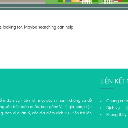
e looking for. Maybe searching can help.
LIÊN KẾ
iểm dịch vụ - tiện ích một cách nhanh chóng và dễ
Chung cư t
 sản trên toàn quốc, bao gồm: Vị trí, giá bán, diện
Dịch vụ – ti
ng, đơn vị quản lý, các địa điểm dịch vụ - tiện ích lân
Phong thủy