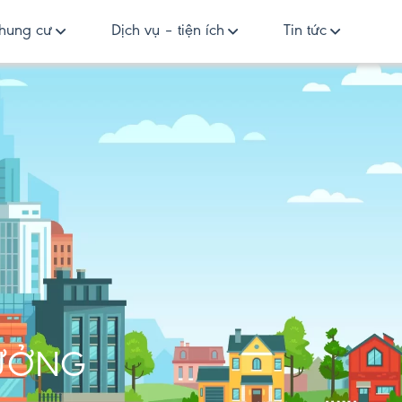
hung cư
Dịch vụ – tiện ích
Tin tức
XƯỞNG