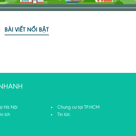
BÀI VIẾT NỔI BẬT
T NHANH
ại Hà Nội
Chung cư tại TP.HCM
ện ích
Tin tức