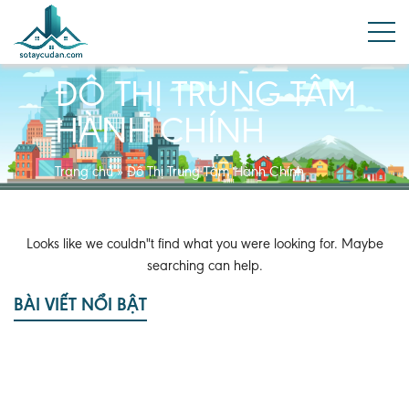
ĐÔ THỊ TRUNG TÂM
HÀNH CHÍNH
Trang chủ
»
Đô Thị Trung Tâm Hành Chính
Looks like we couldn"t find what you were looking for. Maybe
searching can help.
BÀI VIẾT NỔI BẬT