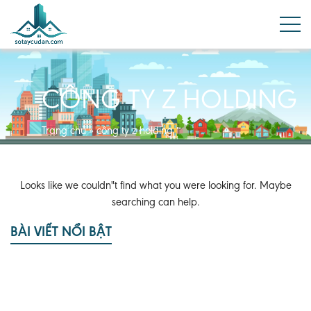
CÔNG TY Z HOLDING
Trang chủ
»
công ty z holding
Looks like we couldn"t find what you were looking for. Maybe
searching can help.
BÀI VIẾT NỔI BẬT