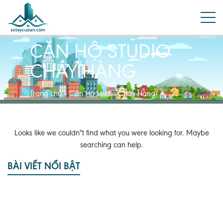
CĂN HỘ STUDIO
CHÁY HÀNG
Trang chủ
»
Căn Hộ Studio Cháy Hàng
Looks like we couldn"t find what you were looking for. Maybe
searching can help.
BÀI VIẾT NỔI BẬT