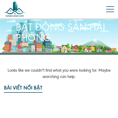
BẤT ĐỘNG SẢN HẢI
PHÒNG
Trang chủ
»
Bất Động Sản Hải Phòng
Looks like we couldn"t find what you were looking for. Maybe
searching can help.
BÀI VIẾT NỔI BẬT