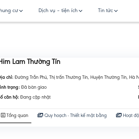
hung cư
Dịch vụ – tiện ích
Tin tức
Him Lam Thường Tín
ịa chỉ:
Đường Trần Phú, Thị trấn Thường Tín, Huyện Thường Tín, Hà N
Tình trạng:
Đã bàn giao
ố căn hộ:
Đang cập nhật
Tổng quan
Quy hoạch - Thiết kế mặt bằng
Hoạt đ