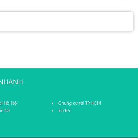
T NHANH
ại Hà Nội
Chung cư tại TP.HCM
ện ích
Tin tức