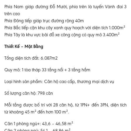
Phía Nam giáp đường Đỗ Mười, phía trên là tuyến Vành đai 3
trên cao
Phía Đông tiếp giáp trục đường rộng 40m
Phía Bắc tiếp cận khu cây xanh quy hoạch với diện tích 1.000m²
Phía Tây là khu vực bãi đỗ xe công cộng có quy mô 3.400m²
Thiết Kế – Mặt Bằng
Tổng diện tích đất: 6.087m2
Quy mô: 1 tòa tháp 33 tầng nổi + 3 tầng hầm
Loại hình sản phẩm: Căn hộ cao cấp, thương mại dịch vụ
Số lượng căn hộ: 798 căn
Mỗi tầng được bố trí với 28 căn hộ, từ 1PN+ đến 3PN, diện tích
từ khoảng 45 m² đến hơn 100 m².
Căn 1 phòng ngủ+: 43,6 – 46,58 m²