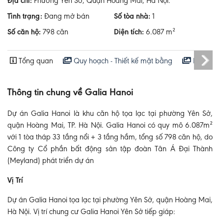
Địa chỉ:
Phường Yên Sở, Quận Hoàng Mai, Hà Nội.
Tình trạng:
Đang mở bán
Số tòa nhà:
1
Số căn hộ:
798 căn
Diện tích:
6.087 m²
Tổng quan
Quy hoạch - Thiết kế mặt bằng
Hoạt độ
Thông tin chung về Galia Hanoi
Dự án Galia Hanoi là khu căn hộ tọa lạc tại phường Yên Sở,
quận Hoàng Mai, TP. Hà Nội. Galia Hanoi có quy mô 6.087m²
với 1 tòa tháp 33 tầng nổi + 3 tầng hầm, tổng số 798 căn hộ, do
Công ty Cổ phần bất động sản tập đoàn Tân Á Đại Thành
(Meyland) phát triển dự án
Vị Trí
Dự án Galia Hanoi tọa lạc tại phường Yên Sở, quận Hoàng Mai,
Hà Nội. Vị trí chung cư Galia Hanoi Yên Sở tiếp giáp: