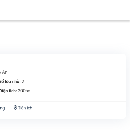
ệ An
Số tòa nhà:
2
Diện tích:
200ha
ộng
Tiện ích