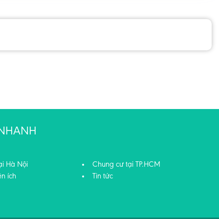
T NHANH
ại Hà Nội
Chung cư tại TP.HCM
ện ích
Tin tức