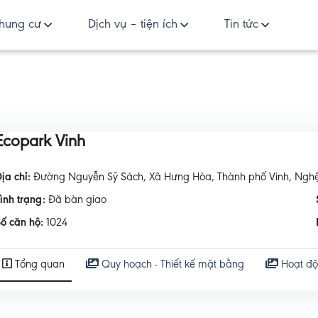
hung cư
Dịch vụ – tiện ích
Tin tức
Ecopark Vinh
ịa chỉ:
Đường Nguyễn Sỹ Sách, Xã Hưng Hòa, Thành phố Vinh, Ngh
Tình trạng:
Đã bàn giao
ố căn hộ:
1024
Tổng quan
Quy hoạch - Thiết kế mặt bằng
Hoạt đ