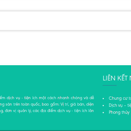
LIÊN KẾ
iểm dịch vụ - tiện ích một cách nhanh chóng và dễ
Chung cư t
 sản trên toàn quốc, bao gồm: Vị trí, giá bán, diện
Dịch vụ – ti
ng, đơn vị quản lý, các địa điểm dịch vụ - tiện ích lân
Phong thủy