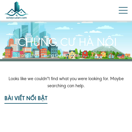
CHUNG CƯ HÀ NỘI
Trang chủ
»
Chung Cư Hà Nội
Looks like we couldn"t find what you were looking for. Maybe
searching can help.
BÀI VIẾT NỔI BẬT